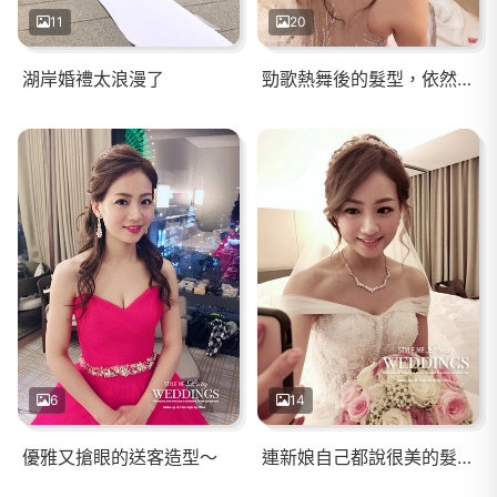
11
20
湖岸婚禮太浪漫了
勁歌熱舞後的髮型，依然美麗！！
6
14
優雅又搶眼的送客造型～
連新娘自己都說很美的髮型～