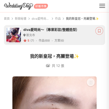
WeddingDay 好婚市集
首頁
新娘秘書
diva愛時尚～｛專業彩妝/整體造型｝
作品
我的新皇冠，亮麗登場✨
diva愛時尚～｛專業彩妝/整體造型｝
新北市
5
(7)
作品(69)
方案(6)
我的新皇冠，亮麗登場✨
共 12 張