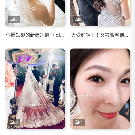
10
5
俏麗短髮的新娘別擔心 diva依然會完成妳們的女神夢
大受好評！！又被賓客稱讚了～撥髮
20
14