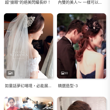
超“搶眼”的絕美閃耀長紗！
內雙的美人～ 一樣可以擁有明亮深邃的電眼
8
30
如童話夢幻場境，必能展現出女神般的自信魅力！
精選造型-3