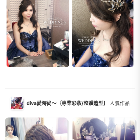
diva愛時尚～｛專業彩妝/整體造型｝
人氣作品