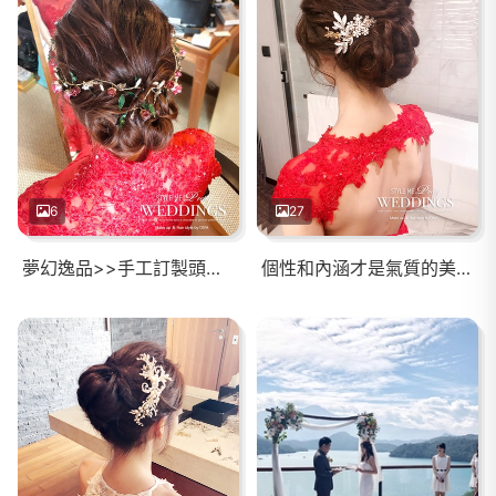
6
27
夢幻逸品>>手工訂製頭飾！！
個性和內涵才是氣質的美麗關鍵～