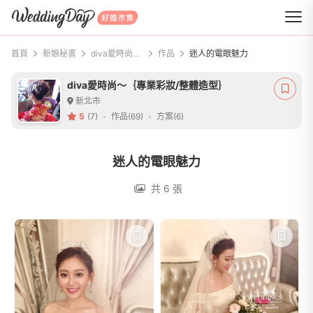
WeddingDay 好婚市集
首頁
新娘秘書
diva愛時尚～｛專業彩妝/整體造型｝
作品
迷人的電眼魅力
diva愛時尚～｛專業彩妝/整體造型｝
新北市
5
(7)
作品(69)
方案(6)
迷人的電眼魅力
共 6 張