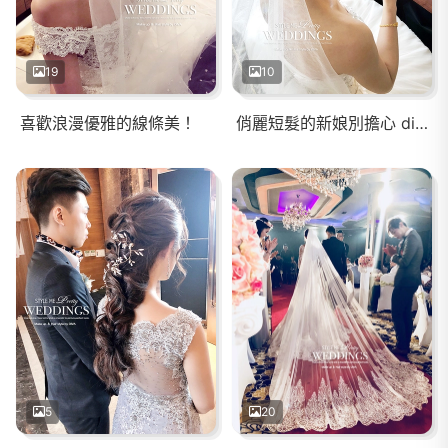
19
10
喜歡浪漫優雅的線條美！
俏麗短髮的新娘別擔心 diva依然會完成妳們的女神夢
5
20