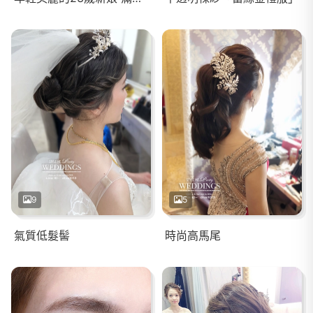
9
5
氣質低髮髻
時尚高馬尾