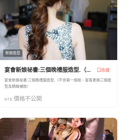
新娘造型
宴會新娘祕書:三個晚禮服造型.（不含第一個妝、宴客更換三個造型及精緻補妝）
收藏
宴會新娘祕書:三個晚禮服造型.（不含第一個妝、宴客更換三個造
型及精緻補妝）
價格不公開
NT$