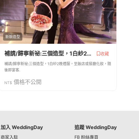
新娘造型
補請/歸寧新祕:三個造型，1白紗2晚禮服
收藏
補請/歸寧新祕:三個造型，1白紗2晚禮服，至飯店或餐廳化妝，隨
後即宴客.
價格不公開
NT$
加入 WeddingDay
追蹤 WeddingDay
商家入駐
FB 粉絲專頁