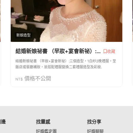
新娘造型
結婚新娘祕書 （早妝+宴會新祕）:三個造型，1白紗2晚禮服
收藏
結婚新娘祕書 （早妝+宴會新祕）:三個造型，1白紗2晚禮服，至
飯店或餐廳補妝，並搭配禮服變換二套禮服造型及彩妝.
價格不公開
NT$
周邊
找靈感
找分享
好婚鑑定團
好婚聊聊