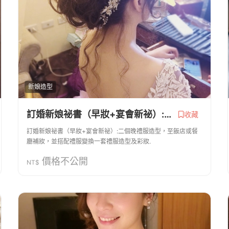
新娘造型
訂婚新娘祕書（早妝+宴會新祕）:二個晚禮服造型
收藏
訂婚新娘祕書（早妝+宴會新祕）:二個晚禮服造型，至飯店或餐
廳補妝，並搭配禮服變換一套禮服造型及彩妝.
價格不公開
NT$