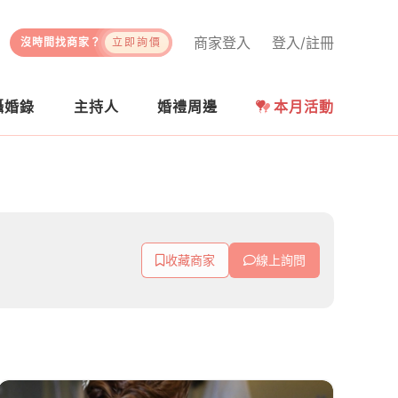
商家登入
登入/註冊
沒時間找商家？
立即詢價
攝婚錄
主持人
婚禮周邊
本月活動
收藏商家
線上詢問