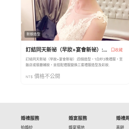
新娘造型
訂結同天新祕（早妝+宴會新祕）:四個造型，1白紗3晚禮服換三套禮服
收藏
訂結同天新祕（早妝+宴會新祕）:四個造型，1白紗3晚禮服，至
飯店或餐廳補妝，並搭配禮服變換三套禮服造型及彩妝.
價格不公開
NT$
婚禮服務
婚宴服務
婚禮
拍婚紗
婚宴場地
喜餅