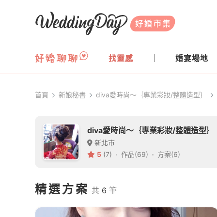
WeddingDay 好婚市集
找靈感
婚宴場地
首頁
新娘秘書
diva愛時尚～｛專業彩妝/整體造型｝
diva愛時尚～｛專業彩妝/整體造型｝
新北市
5
(7)
作品(69)
方案(6)
精選方案
共
6
筆