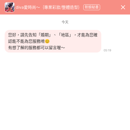
x
diva愛時尚～｛專業彩妝/整體造型｝
新娘秘書
WeddingDay 好婚市集
首頁
新娘秘書
diva愛時尚～｛專業彩妝/整體造型｝
今天
您好，請先告知「婚期」、「地區」，才能為您確
認能不能為您服務唷😊
有想了解的服務都可以留言喔～
05:19
收藏商家