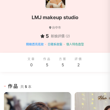
LMJ makeup studio
台中市
5
新娘評價 (2)
精緻透亮底妝
日韓系妝髮
個人特色造型
文章
作品
方案
評價
0
5
5
2
作品
共
5
本