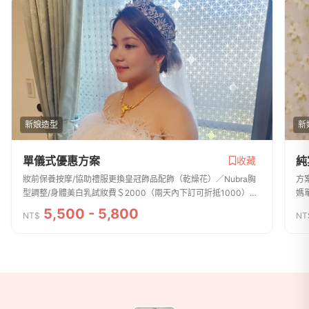
新娘造型
新
單儀式優惠方案
純
收藏
妝前保養按摩/協助禮服更換皇冠飾品配飾（乾燥花）／Nubra胸
方
型調整/身體美白乳試妝費＄2000（兩天內下訂可折抵1000）親
媽
友妝髮 ＄2000單妝不含髮＄1200台中地區 彰化地區免車馬費
型
5,500 - 5,800
NT$
NT
訂可
商家資訊