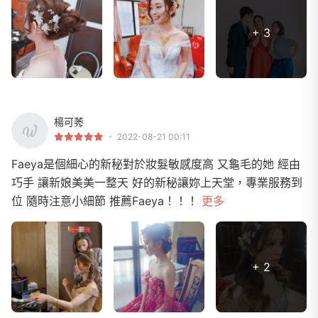
+ 3
楊可莠
2022-08-21 00:11
Faeya是個細心的新秘對於妝髮敏感度高 又龜毛的她 經由
巧手 讓新娘美美一整天 好的新秘讓妳上天堂，專業服務到
位 隨時注意小細節 推薦Faeya！！！
更多
+ 2