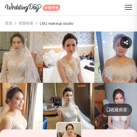
WeddingDay 好婚市集
首頁
新娘秘書
LMJ makeup studio
收藏商家