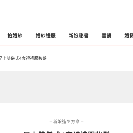
拍婚紗
婚紗禮服
新娘秘書
喜餅
婚
早上雙儀式4套禮禮服妝髮
新娘造型方案