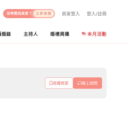
商家登入
登入/註冊
沒時間找商家？
立即詢價
攝婚錄
主持人
婚禮周邊
本月活動
收藏商家
線上詢問