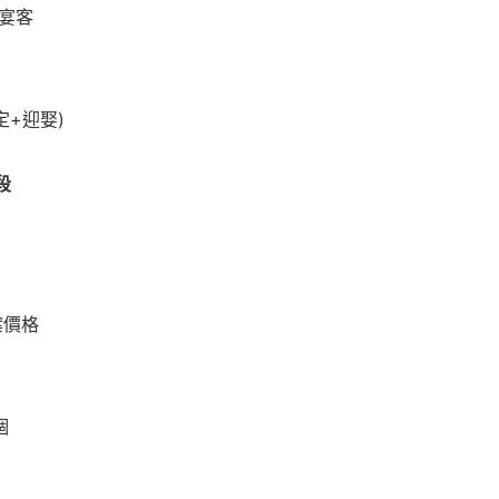
宴客
定+迎娶)
段
案價格
個