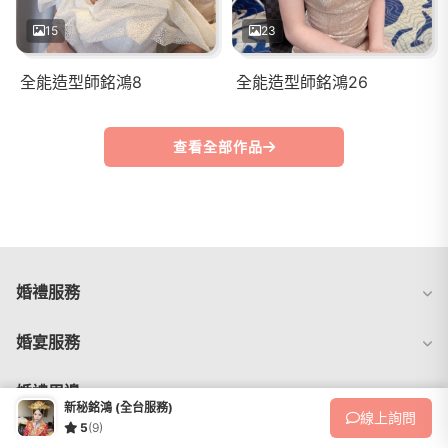
15
23
全能造型師銘鴻8
全能造型師銘鴻26
查看全部作品
婚禮服務
婚宴服務
婚禮周邊
新秘銘鴻 (全台服務)
線上
詢問
5
(9)
找靈感