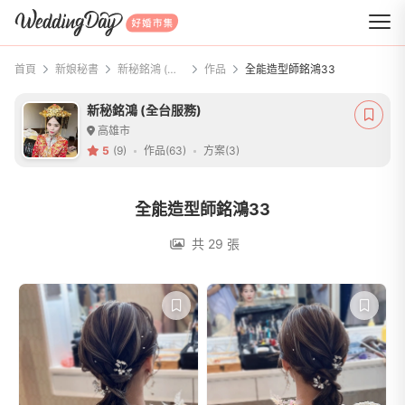
WeddingDay 好婚市集
首頁
新娘秘書
新秘銘鴻 (全台服務)
作品
全能造型師銘鴻33
新秘銘鴻 (全台服務)
高雄市
5
(9)
作品(63)
方案(3)
全能造型師銘鴻33
共 29 張