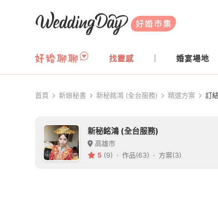
WeddingDay 好婚市集
找靈感
婚宴場地
首頁
新娘秘書
新秘銘鴻 (全台服務)
精選方案
訂
新秘銘鴻 (全台服務)
高雄市
5
(9)
作品(63)
方案(3)