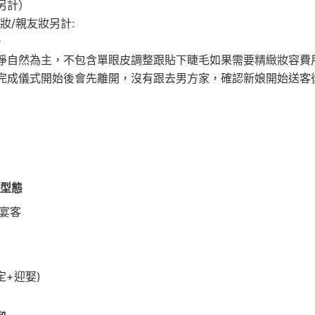
另計）
妝/親友妝另計:
。
淨自然為主，不包含單眼皮調整跟貼下睫毛如果需要精緻妝容費
完成儀式開始後會先離開，沒有跟去男方家，確認新娘開始送客
）
客型態
宴客
定+迎娶)