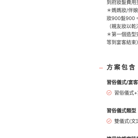
到府妝髮費用
＊媽媽妝/伴娘
妝900髮900
（親友妝以乾
＊第一個造型
等到宴客結束
方案包含
習俗儀式/宴
習俗儀式+
習俗儀式類型
雙儀式(文