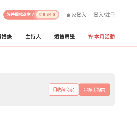
商家登入
登入/註冊
沒時間找商家？
立即詢價
攝婚錄
主持人
婚禮周邊
本月活動
收藏商家
線上詢問