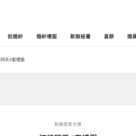
拍婚紗
婚紗禮服
新娘秘書
喜餅
婚
結同天4套禮服
新娘造型方案