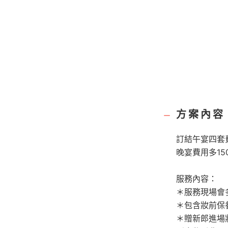
方案內容
訂結午宴四套費
晚宴費用多15
服務內容：
＊服務現場會
＊包含妝前保養
＊贈新郎進場