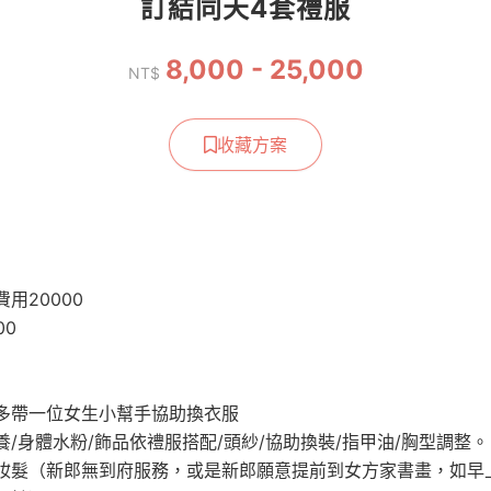
訂結同天4套禮服
8,000 - 25,000
NT$
收藏方案
用20000
00
多帶一位女生小幫手協助換衣服
/身體水粉/飾品依禮服搭配/頭紗/協助換裝/指甲油/胸型調整。
妝髮（新郎無到府服務，或是新郎願意提前到女方家書畫，如早