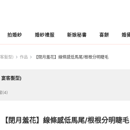
拍婚紗
婚紗禮服
新娘秘書
喜餅
婚
宴客髮型)
作品
【閉月羞花】線條感低馬尾/根根分明睫毛
｜宴客髮型)
(4)
【閉月羞花】線條感低馬尾/根根分明睫毛