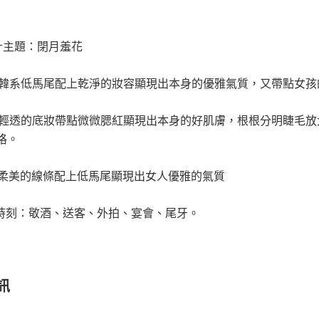
計主題：閉月羞花
格：韓系低馬尾配上乾淨的妝容顯現出本身的優雅氣質，又帶點女孩
色：輕透的底妝帶點微微腮紅顯現出本身的好肌膚，根根分明睫毛
格。
色：柔美的線條配上低馬尾顯現出女人優雅的氣質
的時刻：敬酒、送客、外拍、宴會、尾牙。
訊