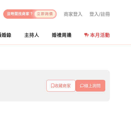
商家登入
登入/註冊
沒時間找商家？
立即詢價
攝婚錄
主持人
婚禮周邊
本月活動
收藏商家
線上詢問