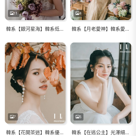
11
4
韓系【銀河星海】韓系低馬尾/輕透自然眼妝
韓系【月老愛神】韓系愛心瀏海/輕透自然眼妝
7
5
韓系【花開茶迷】韓系優雅盤髮/輕透自然眼妝
韓系【在逃公主】光澤細緻妝感/浪漫公主頭