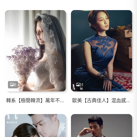
6
11
韓系【極簡韓流】萬年不敗韓系婚紗
歐美【古典佳人】混血感妝容/典雅低盤髮