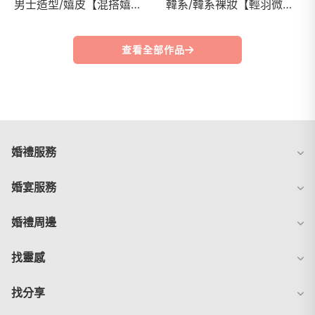
男士造型/嬉皮【混搭嬉皮】活潑不收拘束的嬉皮風格
韓系/韓系裸妝【輕羽微光】詢問度No.1的韓系清新妝感
查看全部作品
婚禮服務
婚宴服務
婚禮周邊
找靈感
找分享