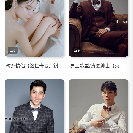
6
9
韓系情侶【洛世奇夏】鑽石光澤底妝/質感時尚馬尾
男士造型/貴氣紳士【英倫紳士】S流線感/時尚貴氣/剛毅輪廓