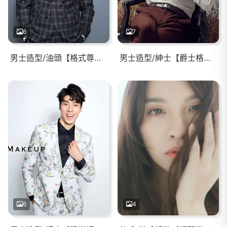
6
7
男士造型/油頭【格式尊爵】中長髮的線條油頭/俐落眉毛
男士造型/紳士【爵士格蘭】正式西服/慵懶灑脫/慵懶迷濛
6
4