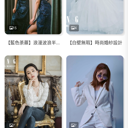
15
4
【藍色荼蘼】浪漫波浪半頭編髮/紅棕魅力眼妝
【白壁無瑕】時尚婚紗設計
7
7