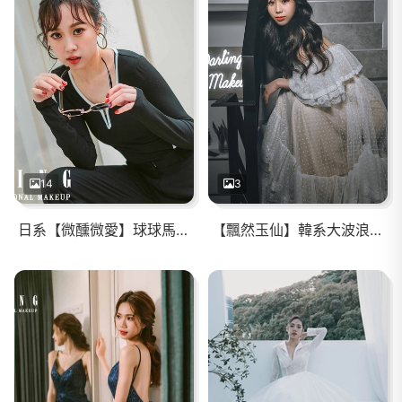
14
3
日系【微醺微愛】球球馬尾/暖系眼妝
【飄然玉仙】韓系大波浪/亮色系橘色調唇彩