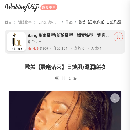
WeddingDay 好婚市集
首頁
新娘秘書
iLing 形象造型(新娘造型｜婚宴造型｜宴客髮型)
作品
歐美【晨曦落雨】日燒肌/濕潤底妝
iLing 形象造型(新娘造型｜婚宴造型｜宴客髮型)
台北市
4.9
(195)
作品(154)
影片(6)
方案(4)
歐美【晨曦落雨】日燒肌/濕潤底妝
共 10 張