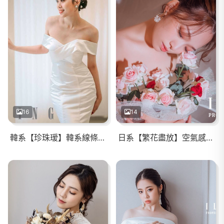
16
14
韓系【珍珠瑷】韓系線條感劉海 /精緻臥蠶
日系【繁花盡放】空氣感線條瀏海/俏皮丸子頭