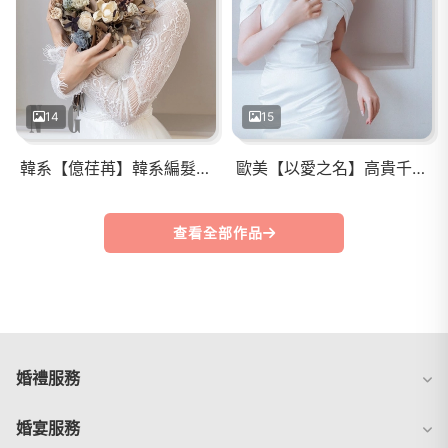
14
15
韓系【億荏苒】韓系編髮低馬尾/清透自然妝
歐美【以愛之名】高貴千金馬尾/泰式輕奢大眼妝
查看全部作品
婚禮服務
婚宴服務