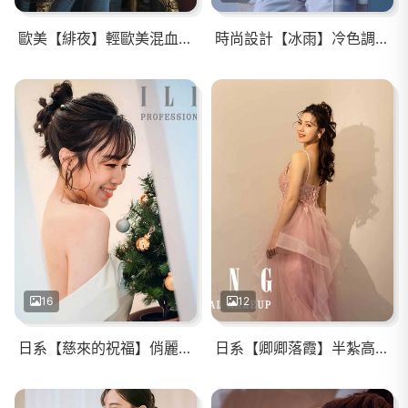
歐美【緋夜】輕歐美混血妝容/時尚油頭
時尚設計【冰雨】冷色調唇色/濕髮感
16
12
日系【慈來的祝福】俏麗高馬尾/暖系眼妝
日系【卿卿落霞】半紮高馬尾/暖系大地色眼妝