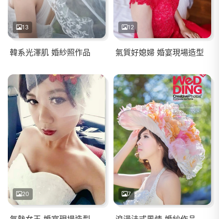
13
12
韓系光澤肌 婚紗照作品
氣質好媳婦 婚宴現場造型
20
7
氣勢女王 婚宴現場造型
浪漫法式風情 婚紗作品