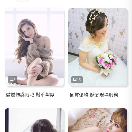
8
15
微燻魅惑眼妝 鬆垂盤髮
氣質優雅 婚宴現場服務