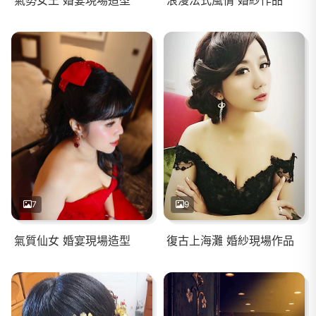
7
9
氣質仙女 婚宴現場造型
復古上海灘 婚紗現場作品