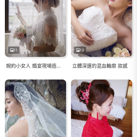
11
13
婉約小女人 婚宴現場造型 (日本新娘)
立體深邃的混血輪廓 妝感