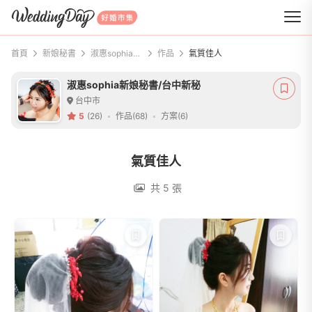
WeddingDay 好婚市集
首頁
新娘秘書
淑惠sophia新娘秘書/台中新秘
作品
氣質佳人
淑惠sophia新娘秘書/台中新秘
台中市
5
(26)
作品(68)
方案(6)
氣質佳人
共 5 張