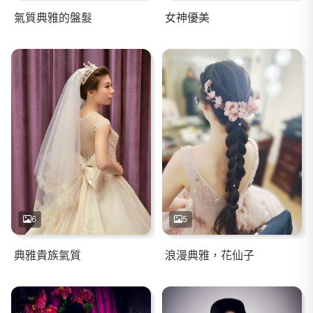
氣質典雅的盤髮
女神優美
6
5
典雅貴族氣質
浪漫典雅，花仙子