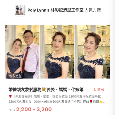
Poly Lynn’s 林彩妝造型工作室
人氣方案
親友造型
婚禮親友妝髮服務💐婆婆、媽媽、伴娘等
收藏
🌹《親友團秘書》媽媽、婆婆、媒婆等妝髮 2200親友伴娘妝髮每位
2200男親友妝髮 1000花童妝髮600親友團造型不包含飾品🌹備註🌟收
到訂金之後將保留檔期, 尾款於宴客當天付清🌟可安排試妝，試(妝費為
2,200 - 3,200
NT$
2000，不試)髮型，以...