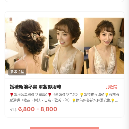
新娘造型
婚禮新娘秘書 單妝髮服務
收藏
🌹婚秘類單妝造型 6800🌹《新娘造型包含》💡婚禮排程溝通💡妝前妝
感溝通（韓系、輕透、日系、歐美、等）💡妝前保養補水保濕安瓶💡高
HD輕透粉底彩妝💡身體美白嫩膚校色💡新娘提供璀璨飾品及頭飾搭配
6,800 - 8,800
NT$
配戴💡另可選擇乾燥花材造...