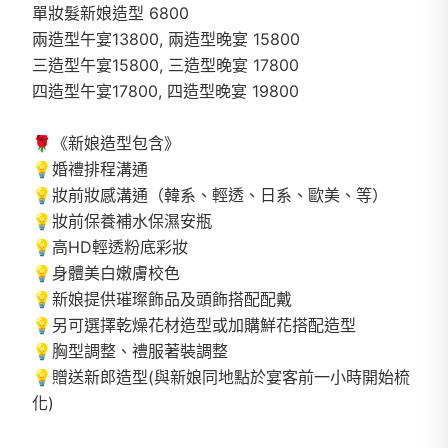
單妝髮新娘造型 6800
兩造型午宴13800, 兩造型晚宴 15800
三造型午宴15800, 三造型晚宴 17800
四造型午宴17800, 四造型晚宴 19800
🌹《新娘造型包含》
💡婚禮排程溝通
💡妝前妝感溝通（韓系、輕透、日系、歐美、等）
💡妝前保養補水保濕安瓶
💡高HD輕透粉底彩妝
💡身體美白嫩膚校色
💡新娘提供璀璨飾品及頭飾搭配配戴
💡另可選擇乾燥花材造型或加購鮮花搭配造型
💡胸型調整、禮服著裝調整
💡贈送新郎造型(與新娘同地點於宴客前一小時開始梳
化)