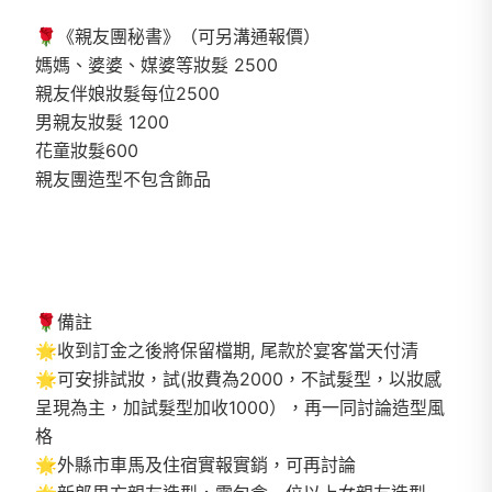
🌹《親友團秘書》（可另溝通報價）
媽媽、婆婆、媒婆等妝髮 2500
親友伴娘妝髮每位2500
男親友妝髮 1200
花童妝髮600
親友團造型不包含飾品
🌹備註
🌟收到訂金之後將保留檔期, 尾款於宴客當天付清
🌟可安排試妝，試(妝費為2000，不試髮型，以妝感
呈現為主，加試髮型加收1000），再一同討論造型風
格
🌟外縣市車馬及住宿實報實銷，可再討論