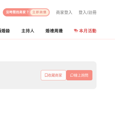
商家登入
登入/註冊
沒時間找商家？
立即詢價
攝婚錄
主持人
婚禮周邊
本月活動
收藏商家
線上詢問