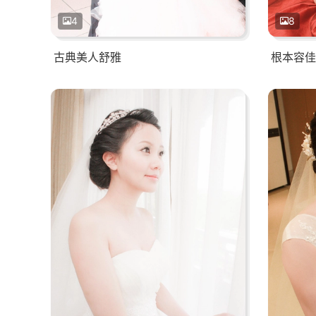
4
8
古典美人舒雅
根本容佳