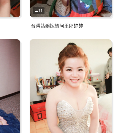
11
台灣姑娘嫁給阿里郎帥帥