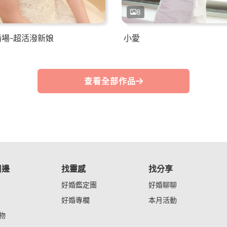
8
結婚場-超活潑新娘
小愛
查看全部作品
周邊
找靈感
找分享
好婚鑑定團
好婚聊聊
好婚專欄
本月活動
物