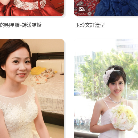
8
的明星臉-詩湲結婚
玉玲文訂造型