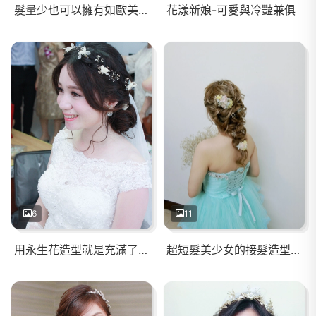
髮量少也可以擁有如歐美雜誌般，髮量豐盈的美麗造型
花漾新娘-可愛與冷豔兼俱
6
11
用永生花造型就是充滿了仙氣
超短髮美少女的接髮造型初體驗