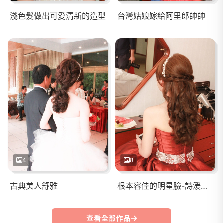
淺色髮做出可愛清新的造型
台灣姑娘嫁給阿里郎帥帥
4
8
古典美人舒雅
根本容佳的明星臉-詩湲結婚
查看全部作品