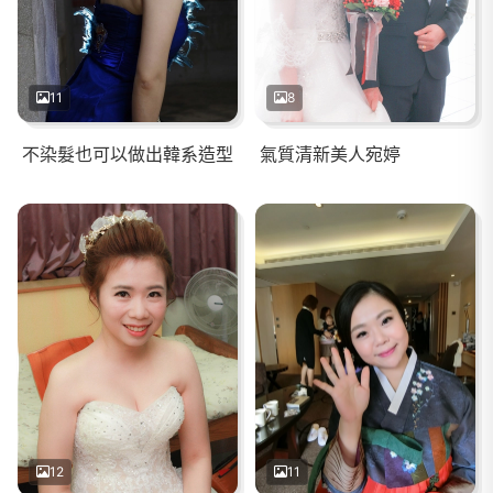
11
8
不染髮也可以做出韓系造型
氣質清新美人宛婷
12
11