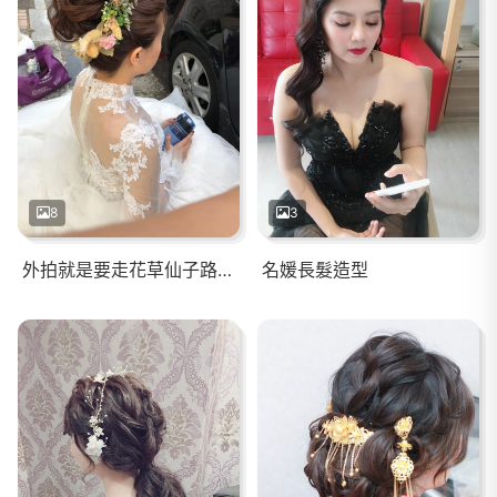
8
3
外拍就是要走花草仙子路線呀
名媛長髮造型