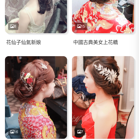
8
15
花仙子仙氣新娘
中國古典美女上花轎
16
7