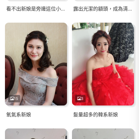
看不出新娘是旁邊這位小女孩的媽媽吧！
露出光潔的額頭，成為清爽靚麗的新娘
15
3
氧氣系新娘
髮量超多的韓系新娘