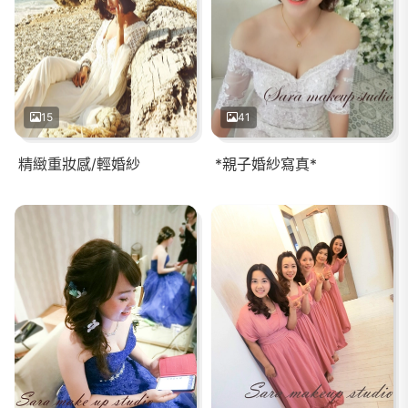
15
41
精緻重妝感/輕婚紗
*親子婚紗寫真*