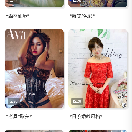
23
20
*森林仙境*
*雜誌/色彩*
20
28
*老屋*歐美*
*日系婚紗風格*