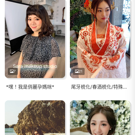
7
21
*嘿！我是俏麗孕媽咪*
尾牙梳化/春酒梳化/特殊服裝/漢服/古裝/日本花魁