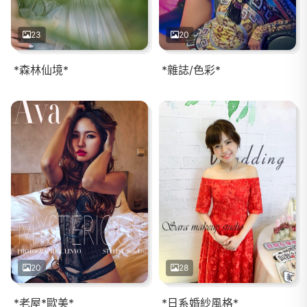
23
20
*森林仙境*
*雜誌/色彩*
20
28
*老屋*歐美*
*日系婚紗風格*