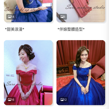
14
6
*甜美浪漫*
*伴娘整體造型*
16
12