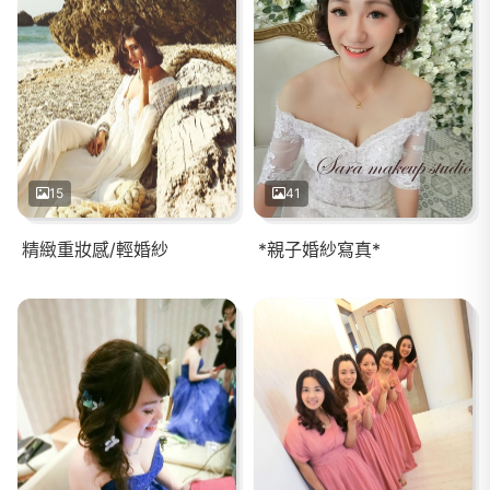
15
41
精緻重妝感/輕婚紗
*親子婚紗寫真*