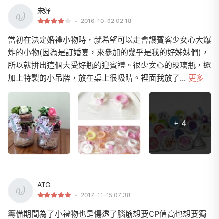
宋妤
2016-10-02 02:18
當初在決定婚禮小物時，就希望可以走會讓賓客少女心大爆
炸的小物(因為是訂婚宴，來參加的幾乎是我的好姊妹們)，
所以就拼出這個大受好瓶的迎賓禮。很少女心的玻璃瓶，還
加上特製的小吊牌，放在桌上很吸睛。裡面我放了...
更多
+ 4
ATG
2017-11-15 07:38
籌備期間為了小禮物也是傷透了腦筋想要CP值高也想要獨