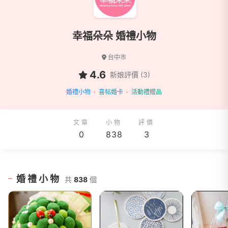
幸福朵朵 婚禮小物
台中市
4.6
新娘評價 (3)
婚禮小物
喜帖婚卡
活動禮贈品
文章
小物
評價
0
838
3
婚禮小物
共
838
個