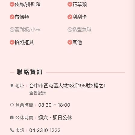
裝飾/掛飾類
花草類
布偶類
刮刮卡
簽到板/小卡
造型氣球
拍照道具
其他
聯絡資訊
台中市西屯區大墩18街195號2樓之1
地址
全省配送
08:30 ~ 18:00
營業時間
週六、週日公休
公休時間
04 2310 1222
市話