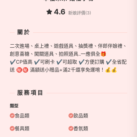
4.6
新娘評價(3)
關於
二次進場、桌上禮、遊戲道具、抽獎禮、伴郎伴娘禮、
創意喜糖、闖關道具、拍照道具..一應俱全🎁
✔️CP值高 ✔️可刷卡 ✔️可超取 ✔️方便訂購 ✔️全省配
送 ㊙️㊙️ 滿額送小贈品+滿2千還享免運唷！💰️💰️
服務項目
類型
食品類
飲品類
餐具類
香氛類