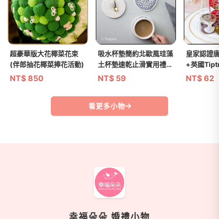
超豪華版大花椰菜花束
吸水杯墊簡約北歐風珪藻
皇家認證
(伴郎抽花椰菜捧花活動)
土杯墊速乾止滑實用禮物
+英國Tip
(10款可挑)
湯匙禮物
NT$
850
NT$
59
NT$
62
看更多小物
商家資訊
幸福朵朵 婚禮小物