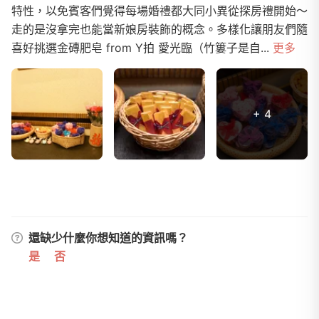
特性，以免賓客們覺得每場婚禮都大同小異從探房禮開始～
走的是沒拿完也能當新娘房裝飾的概念。多樣化讓朋友們隨
喜好挑選金磚肥皂 from Y拍 愛光臨（竹簍子是自...
更多
+ 4
還缺少什麼你想知道的資訊嗎？
是
否