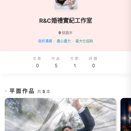
R&C婚禮實紀工作室
桃園市
良好溝通
盡心盡力
最大化協助
文章
作品
方案
評價
0
5
1
0
平面作品
共
5
本