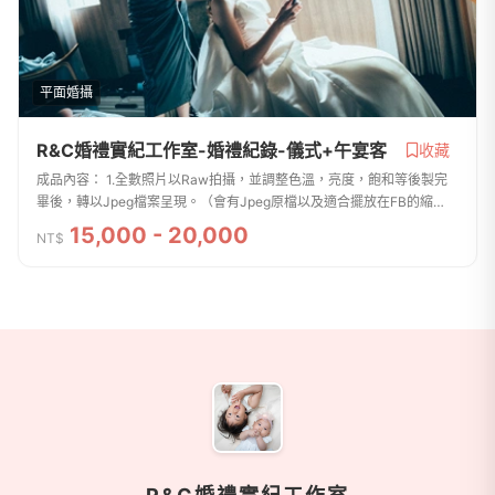
平面婚攝
R&C婚禮實紀工作室-婚禮紀錄-儀式+午宴客
收藏
成品內容： 1.全數照片以Raw拍攝，並調整色溫，亮度，飽和等後製完
畢後，轉以Jpeg檔案呈現。（會有Jpeg原檔以及適合擺放在FB的縮
檔。）2.照片以現場氣氛明亮風格為主 3.精緻隨身碟（內含"原檔照片&...
15,000 - 20,000
NT$
商家資訊