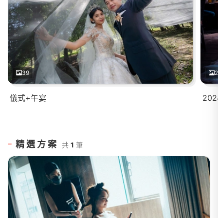
39
2
儀式+午宴
202
精選方案
共
1
筆