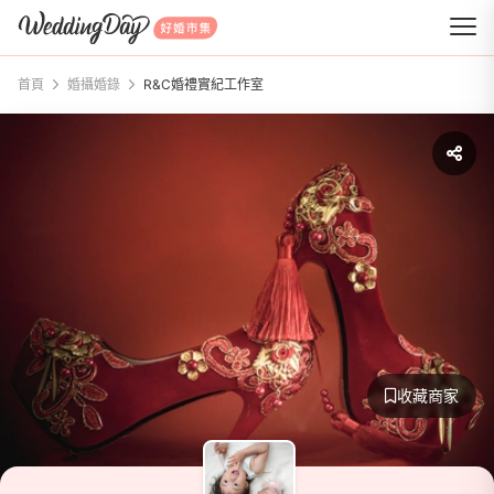
WeddingDay 好婚市集
首頁
婚攝婚錄
R&C婚禮實紀工作室
收藏商家