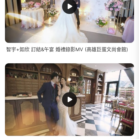
智宇+如欣 訂結&午宴 婚禮錄影MV (高雄巨蛋文尚會館)