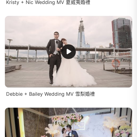
Kristy + Nic Wedding MV 夏威夷婚禮
Debbie + Bailey Wedding MV 雪梨婚禮