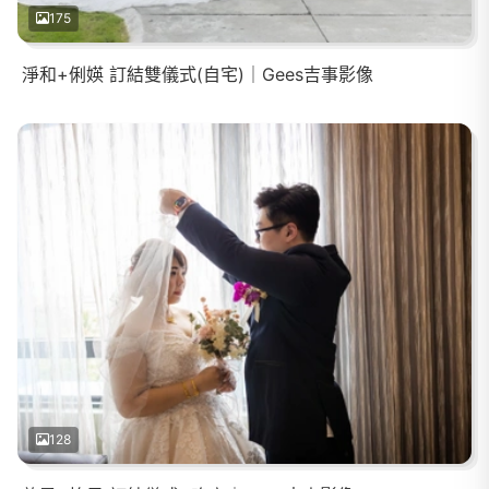
175
淨和+俐媖 訂結雙儀式(自宅)｜Gees吉事影像
128