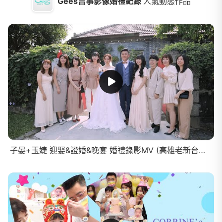
Gees吉事影像婚禮紀錄
人氣動態作品
子晏+玉婕 迎娶&證婚&晚宴 婚禮錄影MV (高雄老新台菜十全店)