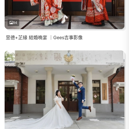
94
昱德+芷緣 結婚晚宴 ｜Gees吉事影像