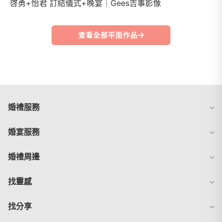
啓勇+怡君 訂結儀式+晚宴｜Gees吉事影像
查看全部平面作品
婚禮服務
婚宴服務
婚禮周邊
找靈感
找分享