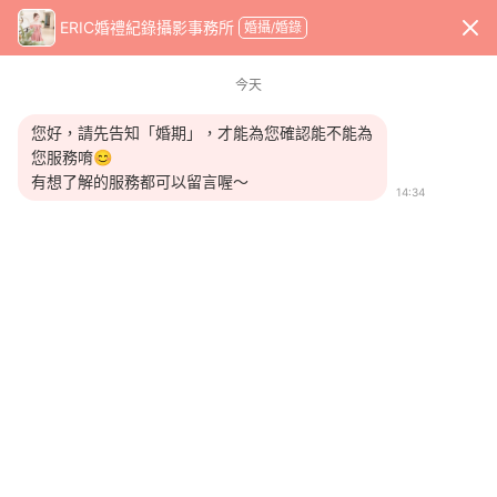
x
ERIC婚禮紀錄攝影事務所
婚攝/婚錄
WeddingDay 好婚市集
首頁
婚攝婚錄
ERIC婚禮紀錄攝影事務所
今天
您好，請先告知「婚期」，才能為您確認能不能為
您服務唷😊
有想了解的服務都可以留言喔～
14:34
收藏商家