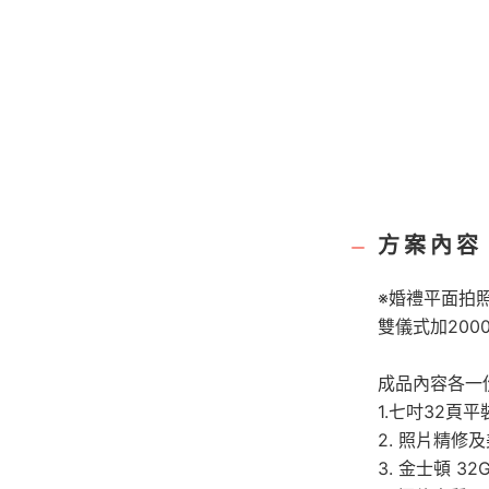
方案內容
※婚禮平面拍照
雙儀式加200
成品內容各一份
1.七吋32頁
2. 照片精修
3. 金士頓 3