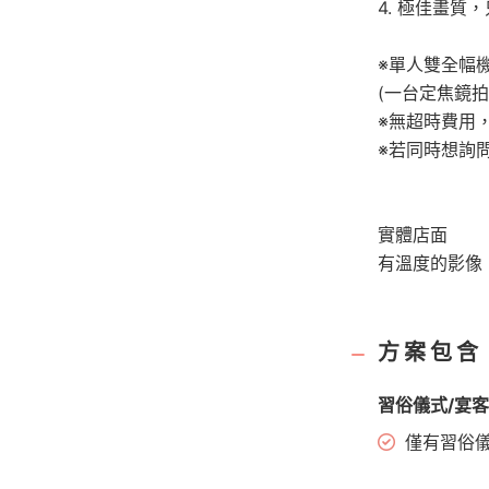
4. 極佳畫質
※單人雙全幅
(一台定焦鏡
※無超時費用，
※若同時想詢
實體店面
有溫度的影像
方案包含
習俗儀式/宴
僅有習俗