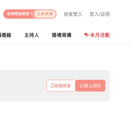
商家登入
登入/註冊
沒時間找商家？
立即詢價
攝婚錄
主持人
婚禮周邊
本月活動
收藏商家
線上詢問