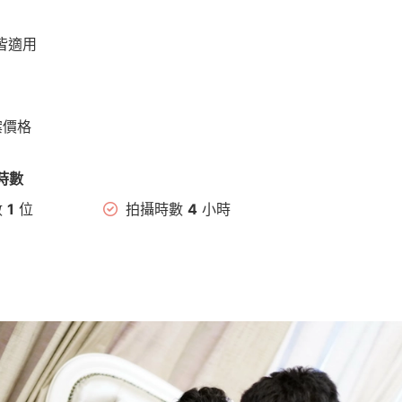
皆適用
案價格
時數
數
1
位
拍攝時數
4
小時