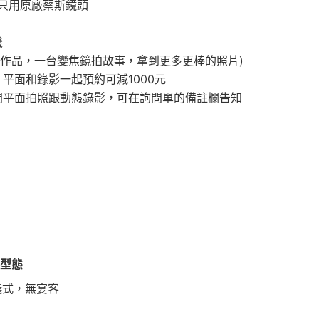
，只用原廠蔡斯鏡頭
機
拍作品，一台變焦鏡拍故事，拿到更多更棒的照片)
平面和錄影一起預約可減1000元
問平面拍照跟動態錄影，可在詢問單的備註欄告知
客型態
儀式，無宴客