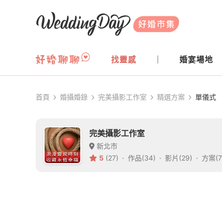
WeddingDay 好婚市集
找靈感
婚宴場地
首頁
婚攝婚錄
完美攝影工作室
精選方案
單儀式
完美攝影工作室
新北市
5
(27)
作品(34)
影片(29)
方案(7