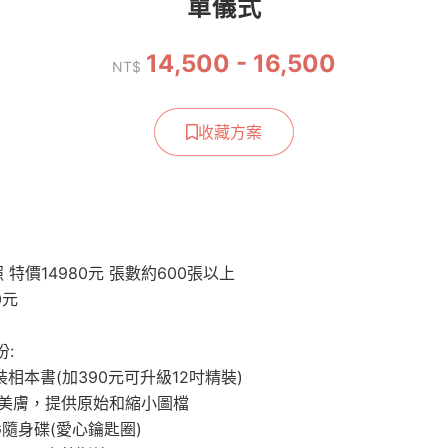
單儀式
14,500 - 16,500
NT$
收藏方案
 特價14980元 張數約600張以上
0元
:
平裝相本書(加390元可升級12吋精裝)
及美膚，提供原始和縮小圖檔
2G隨身碟(愛心鑰匙圈)