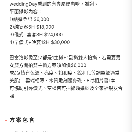
weddingDay看到的有專屬優惠唷，謝謝。
平面攝影內容：
1)結婚登記 $6,000
2)純宴客5H $18,000
3)儀式+宴客8H $24,000
4)早儀式+晚宴12H $30,000
巴富洛影像至少都是1主攝+1副攝雙人拍攝，若需要男
女雙方開拍雙主攝方案須加價$6,000
成品(皆有色溫、亮度、飽和度、銳利化等調整並適當
美肌)：雲端相簿、木質雕刻隨身碟、8吋相片書1本
可協助引導儀式、空檔皆可拍攝類婚紗及全家福親友合
照
方案包含