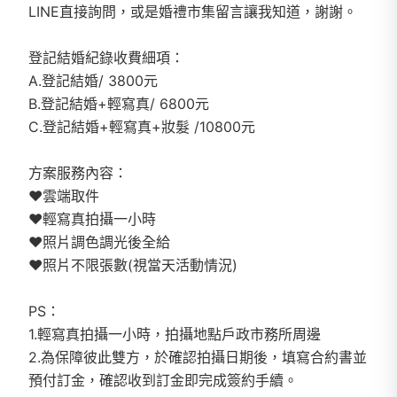
LINE直接詢問，或是婚禮市集留言讓我知道，謝謝。
登記結婚紀錄收費細項：
A.登記結婚/ 3800元
B.登記結婚+輕寫真/ 6800元
C.登記結婚+輕寫真+妝髮 /10800元
方案服務內容：
❤雲端取件
❤輕寫真拍攝一小時
❤照片調色調光後全給
❤照片不限張數(視當天活動情況)
PS：
1.輕寫真拍攝一小時，拍攝地點戶政市務所周邊
2.為保障彼此雙方，於確認拍攝日期後，填寫合約書並
預付訂金，確認收到訂金即完成簽約手續。