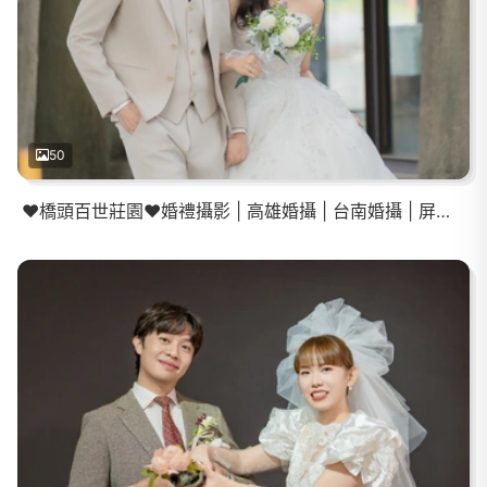
50
❤️橋頭百世莊園❤️婚禮攝影 | 高雄婚攝 | 台南婚攝 | 屏東婚攝 | 登記結婚 | 教會證婚