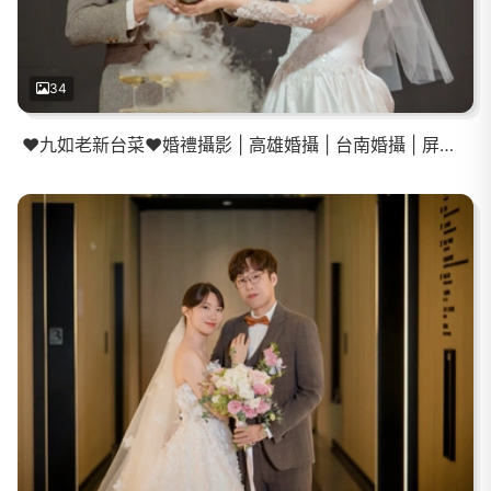
34
❤️九如老新台菜❤️婚禮攝影 | 高雄婚攝 | 台南婚攝 | 屏東婚攝 | 登記結婚 | 教會證婚