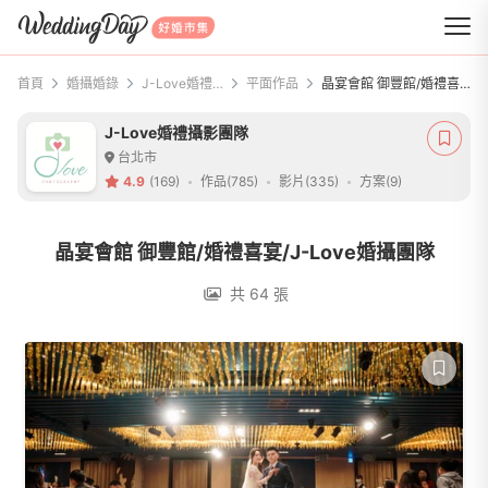
WeddingDay 好婚市集
首頁
婚攝婚錄
J-Love婚禮攝影團隊
平面作品
晶宴會館 御豐館/婚禮喜宴/J-Love婚攝團隊
J-Love婚禮攝影團隊
台北市
4.9
(169)
作品(785)
影片(335)
方案(9)
晶宴會館 御豐館/婚禮喜宴/J-Love婚攝團隊
共 64 張