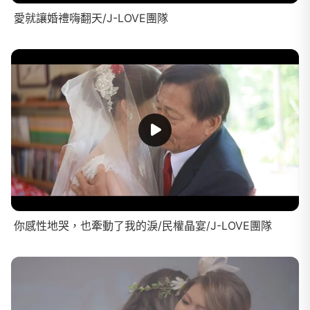
愛就讓婚禮嗨翻天/J-LOVE團隊
你感性地哭，也牽動了我的淚/民權晶宴/J-LOVE團隊