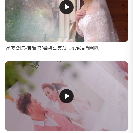
晶宴會館-御豐館/婚禮喜宴/J-Love婚攝團隊