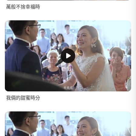
萬般不捨幸福時
我倆的甜蜜時分