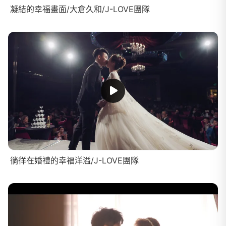
凝結的幸福畫面/大倉久和/J-LOVE團隊
徜徉在婚禮的幸福洋溢/J-LOVE團隊