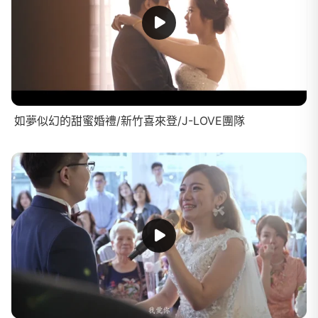
如夢似幻的甜蜜婚禮/新竹喜來登/J-LOVE團隊