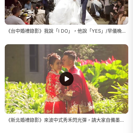
《台中婚禮錄影》我說「I DO」，他說「YES」/早儀晚宴SDE
《新北婚禮錄影》來波中式秀禾閃光彈，請大家自備墨鏡！/早儀晚宴SDE