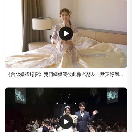
《台北婚禮錄影》我們總說笑彼此像老朋友，默契好到連架都吵不起來了/早儀晚宴SDE