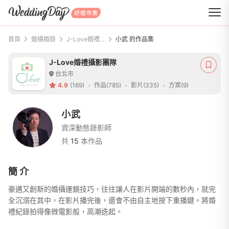
WeddingDay 好婚市集
首頁
婚攝婚錄
J-Love婚禮攝影團隊
小武 的作品集
J-Love婚禮攝影團隊
台北市
4.9
(169)
作品(785)
影片(335)
方案(9)
小武
資深動態錄影師
共
15
本作品
簡介
豪邁又創新的婚攝運鏡技巧，往往讓人在影片開端的數秒內，就完
全沉溺在其中，在影片播完後，還會不由自主地按下重播鍵。將婚
禮紀錄拍得像微電影般，高潮迭起。