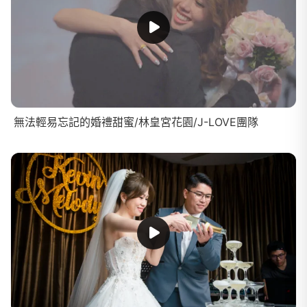
無法輕易忘記的婚禮甜蜜/林皇宮花園/J-LOVE團隊