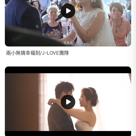
兩小無猜幸福刻/J-LOVE團隊