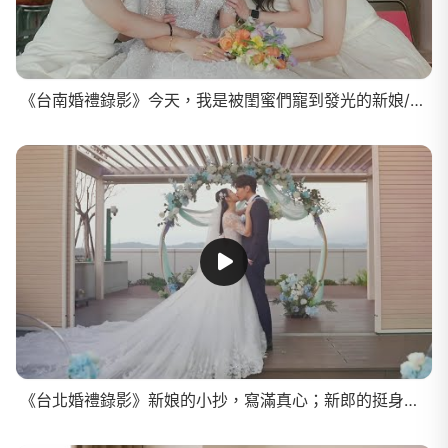
《台南婚禮錄影》今天，我是被閨蜜們寵到發光的新娘/SDE快剪快播
《台北婚禮錄影》新娘的小抄，寫滿真心；新郎的挺身，證明真愛/SDE快剪快播