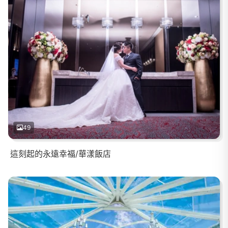
49
這刻起的永遠幸福/華漾飯店