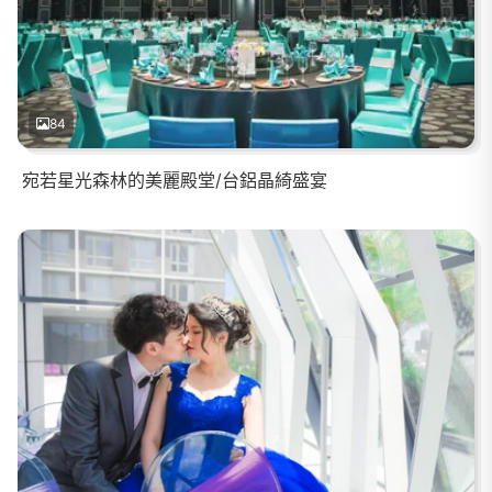
84
宛若星光森林的美麗殿堂/台鋁晶綺盛宴