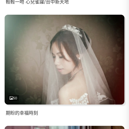
輕輕一吻 心兒雀躍/台中新天地
50
期盼的幸福時刻