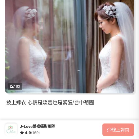
192
披上嫁衣 心情是嬌羞也是緊張/台中菊園
J-Love婚禮攝影團隊
線上
詢問
/ 2 頁
下一頁
4.9
(169)