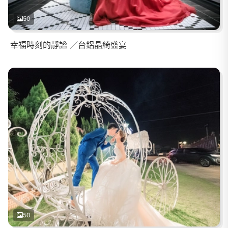
50
幸福時刻的靜謐 ／台鋁晶綺盛宴
50