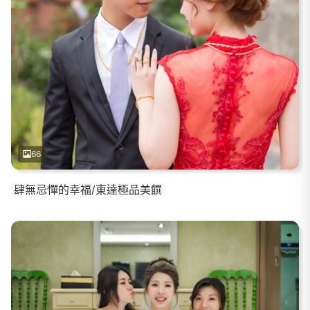
66
肆無忌憚的幸福/東達極品美饌