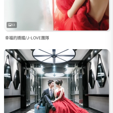
53
幸福的嬌媚/J-LOVE團隊