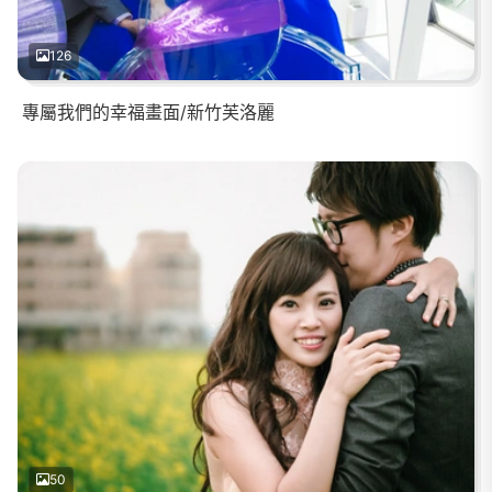
126
專屬我們的幸福畫面/新竹芙洛麗
50