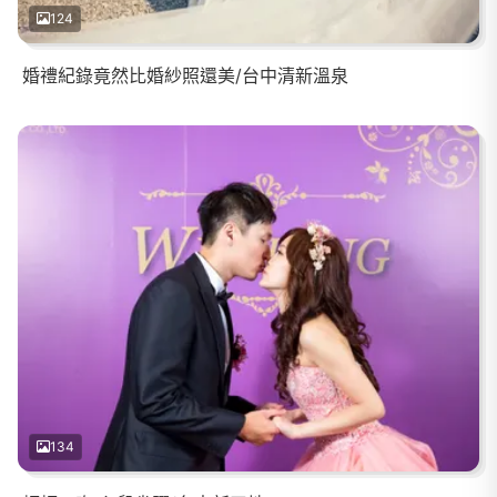
124
婚禮紀錄竟然比婚紗照還美/台中清新溫泉
134