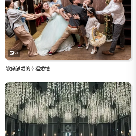
50
歡樂滿載的幸福婚禮