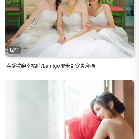
53
喜愛歡樂幸福時/Lamigo那米哥宴會廣場