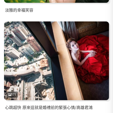
淡雅的幸福笑容
171
心跳超快 原來這就是婚禮前的緊張心情/高雄君鴻