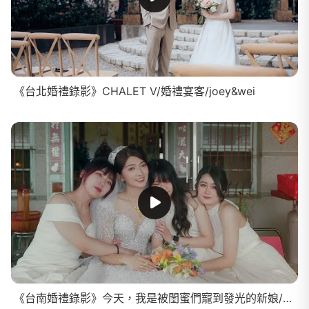
《台北婚禮錄影》CHALET V/婚禮宴客/joey&wei
《台南婚禮錄影》今天，我是被閨蜜們寵到發光的新娘/SDE快剪快播