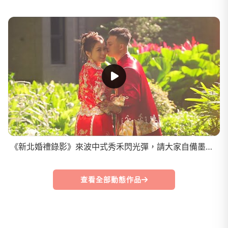
《新北婚禮錄影》來波中式秀禾閃光彈，請大家自備墨鏡！/早儀晚宴SDE
查看全部動態作品