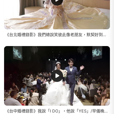
《台北婚禮錄影》我們總說笑彼此像老朋友，默契好到連架都吵不起來了/早儀晚宴SDE
《台中婚禮錄影》我說「I DO」，他說「YES」/早儀晚宴SDE