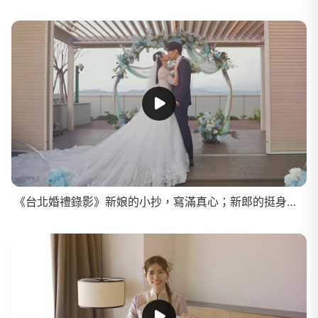
《台北婚禮錄影》新娘的小抄，寫滿真心；新郎的挺身，證明真愛/SDE快剪快播