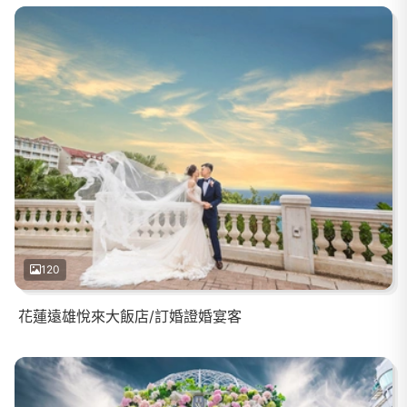
120
花蓮遠雄悅來大飯店/訂婚證婚宴客