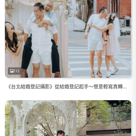
112
《台北結婚登記攝影》從結婚登記起手～愜意輕寫真轉場到輕鬆歡樂家宴的滿滿笑聲