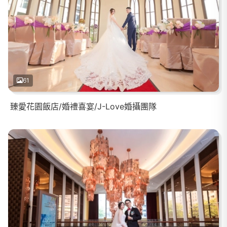
61
臻愛花園飯店/婚禮喜宴/J-Love婚攝團隊