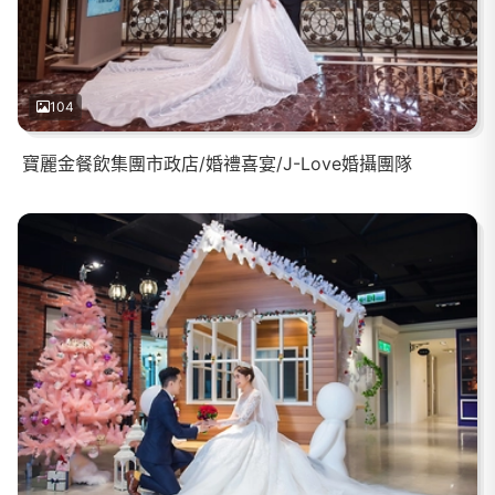
104
寶麗金餐飲集團市政店/婚禮喜宴/J-Love婚攝團隊