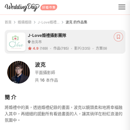
WeddingDay 好婚市集
首頁
婚攝婚錄
J-Love婚禮攝影團隊
波克 的作品集
J-Love婚禮攝影團隊
台北市
4.9
(169)
作品(785)
影片(335)
方案(9)
波克
平面攝影師
共
16
本作品
簡介
將婚禮中的美，透過婚禮紀錄的畫面，波克以鏡頭柔和地將幸福融
入其中，再細細的感動所有看過畫面的人，讓其徜徉在粉紅浪漫的
氛圍中。