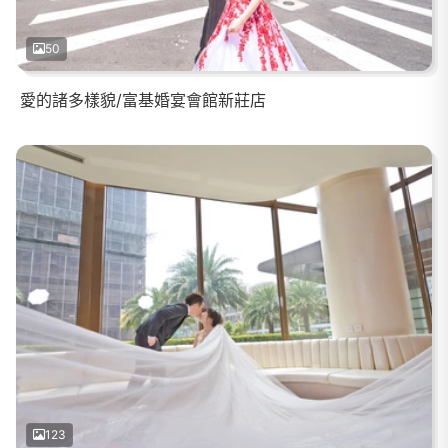
50
愛的諸多樣貌/富基婚宴會館新莊店
123