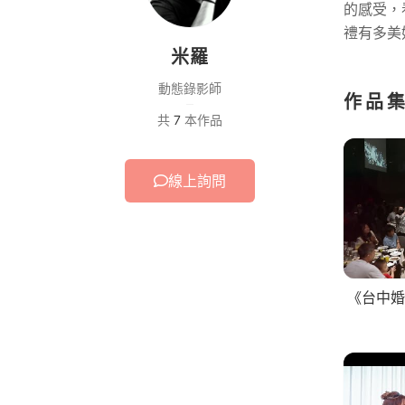
的感受，
禮有多美
米羅
動態錄影師
作品
共
7
本作品
線上詢問