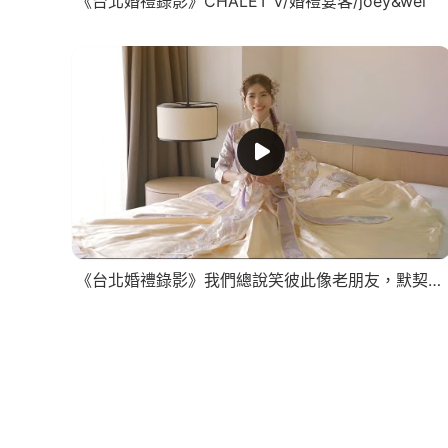
《台北婚禮錄影》CHALET V/婚禮宴客/joey&wei
《台北婚禮錄影》我們總說笑彼此像老朋友，默契好到連架都吵不起來了/早儀晚宴SDE