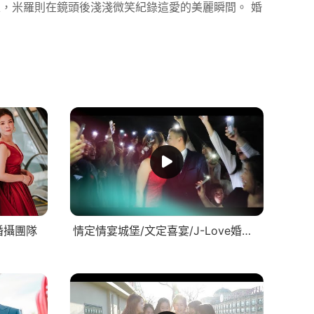
，米羅則在鏡頭後淺淺微笑紀錄這愛的美麗瞬間。 婚
e婚攝團隊
情定情宴城堡/文定喜宴/J-Love婚攝團隊