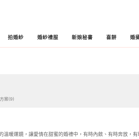
拍婚紗
婚紗禮服
新娘秘書
喜餅
婚
方案(9)
的溫暖運鏡，讓愛情在甜蜜的婚禮中，有時內斂、有時奔放，有