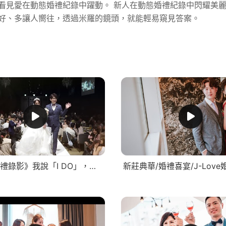
看見愛在動態婚禮紀錄中躍動。 新人在動態婚禮紀錄中閃耀美麗
好、多讓人嚮往，透過米羅的鏡頭，就能輕易窺見答案。
集
《台中婚禮錄影》我說「I DO」，他說「YES」/早儀晚宴SDE
新莊典華/婚禮喜宴/J-Lov