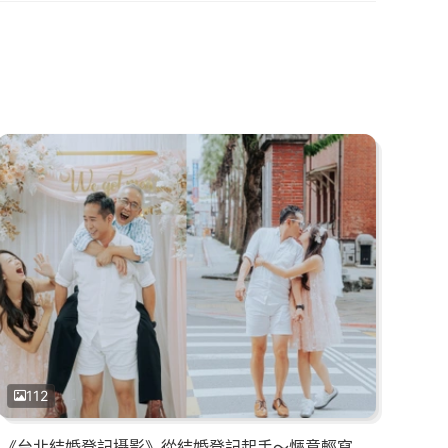
112
《台北結婚登記攝影》從結婚登記起手～愜意輕寫真轉場到輕鬆歡樂家宴的滿滿笑聲