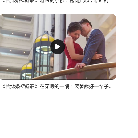
《台北婚禮錄影》新娘的小抄，寫滿真心；新郎的挺身，證明真愛/SDE快剪快播
《台北婚禮錄影》在茹曦的一隅，笑著說好一輩子/SDE快剪快播