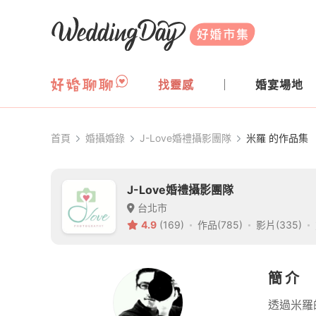
WeddingDay 好婚市集
找靈感
婚宴場地
首頁
婚攝婚錄
J-Love婚禮攝影團隊
米羅 的作品集
J-Love婚禮攝影團隊
台北市
4.9
(169)
作品(785)
影片(335)
簡介
透過米羅