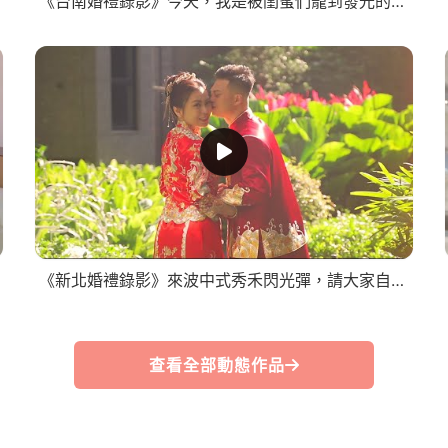
《台南婚禮錄影》今天，我是被閨蜜們寵到發光的新娘/SDE快剪快播
《新北婚禮錄影》來波中式秀禾閃光彈，請大家自備墨鏡！/早儀晚宴SDE
查看全部動態作品