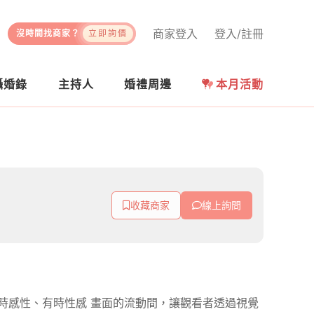
商家登入
登入/註冊
沒時間找商家？
立即詢價
攝婚錄
主持人
婚禮周邊
本月活動
收藏商家
線上詢問
時感性、有時性感 畫面的流動間，讓觀看者透過視覺