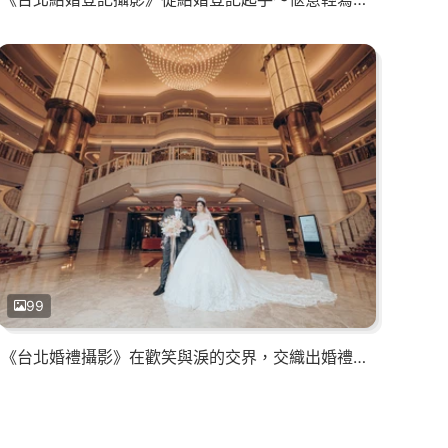
99
《台北婚禮攝影》在歡笑與淚的交界，交織出婚禮最幸福甜的模樣