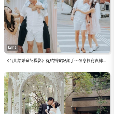
112
《台北結婚登記攝影》從結婚登記起手～愜意輕寫真轉場到輕鬆歡樂家宴的滿滿笑聲