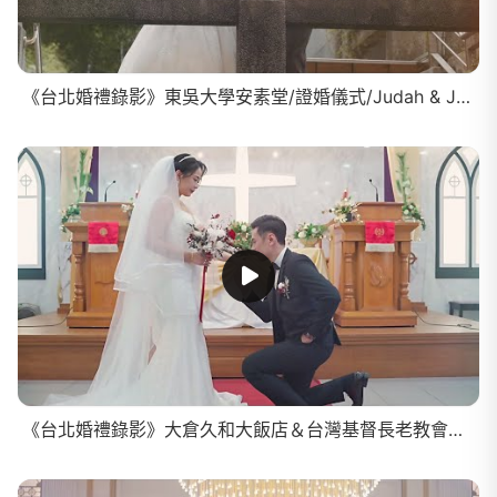
《台北婚禮錄影》東吳大學安素堂/證婚儀式/Judah & Joanne
《台北婚禮錄影》大倉久和大飯店＆台灣基督長老教會第一教會/儀式宴客/群傑＆宜璿