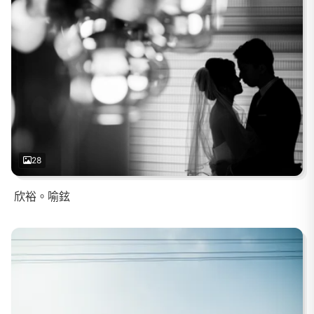
28
欣裕。喻鉉