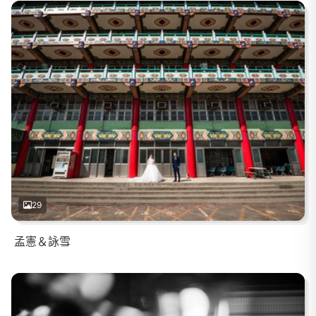
29
孟憲＆詠雪