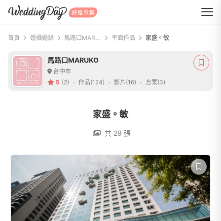
WeddingDay 好婚市集
首頁
婚攝婚錄
馬路口MARUKO
平面作品
家盛。敏
馬路口MARUKO
台中市
5
(2)
作品(124)
影片(16)
方案(3)
家盛。敏
共 29 張