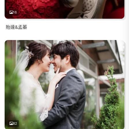
16
貽達&孟蓁
82