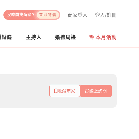
商家登入
登入/註冊
沒時間找商家？
立即詢價
攝婚錄
主持人
婚禮周邊
本月活動
收藏商家
線上詢問