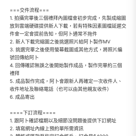
===交件流程===
1. 拍攝完畢後三個禮拜內圖檔會初步完成，先製成縮圖
放到雲端硬碟提供新人下載，若有特殊因素圖檔延遲交
件會一定會提前告知，但阿卜通常不拖件
2. 新人下載完縮圖之後挑選照片給阿卜製作MV
3. 挑選完畢之後使用螢幕截圖或其他方式，將照片編
號回傳給阿卜
4. 回傳確認無誤之後開始製作成品，製作完畢約三個
禮拜
5. 成品製作完成，阿卜會跟新人再確定一次收件人、
收件地址及聯絡電話（也可以由其他親友收件）
6. 成品寄出
====下訂流程====
1. 跟阿卜確認檔期以及細節沒問題後提供下訂網址
2. 填寫網址內線上預約單所需資訊