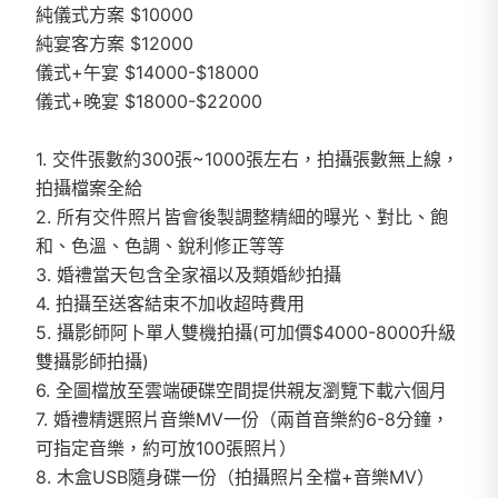
純儀式方案 $10000
純宴客方案 $12000
儀式+午宴 $14000-$18000
儀式+晚宴 $18000-$22000
1. 交件張數約300張~1000張左右，拍攝張數無上線，
拍攝檔案全給
2. 所有交件照片皆會後製調整精細的曝光、對比、飽
和、色溫、色調、銳利修正等等
3. 婚禮當天包含全家福以及類婚紗拍攝
4. 拍攝至送客結束不加收超時費用
5. 攝影師阿卜單人雙機拍攝(可加價$4000-8000升級
雙攝影師拍攝)
6. 全圖檔放至雲端硬碟空間提供親友瀏覽下載六個月
7. 婚禮精選照片音樂MV一份（兩首音樂約6-8分鐘，
可指定音樂，約可放100張照片）
8. 木盒USB隨身碟一份（拍攝照片全檔+音樂MV）