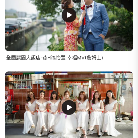
全國麗園大飯店-彥翰&怡萱 幸福MV(詹姆士)