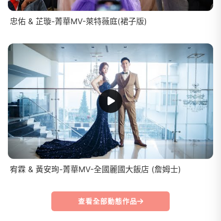
忠佑 & 芷璇-菁華MV-萊特薇庭(裙子版)
宥霖 & 黃安珣-菁華MV-全國麗國大飯店 (詹姆士)
查看全部動態作品