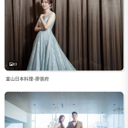
83
富山日本料理-廖張府