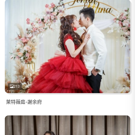
213
萊特薇庭-謝余府