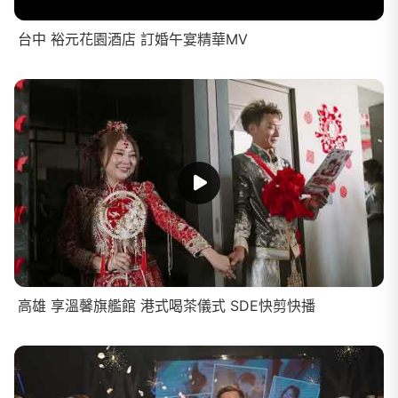
台中 裕元花園酒店 訂婚午宴精華MV
高雄 享溫馨旗艦館 港式喝茶儀式 SDE快剪快播