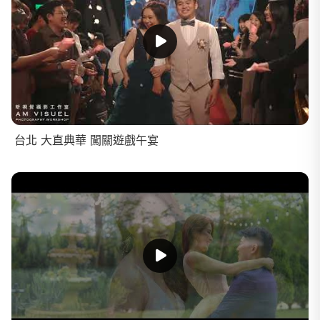
台北 大直典華 闖關遊戲午宴