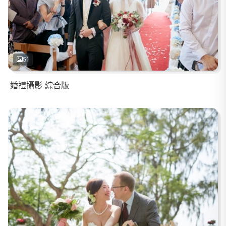
51
婚禮攝影 綜合版