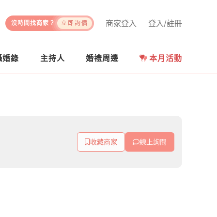
商家登入
登入/註冊
沒時間找商家？
立即詢價
攝婚錄
主持人
婚禮周邊
本月活動
收藏商家
線上詢問