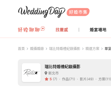
WeddingDay 好婚市集
找靈感
婚宴場地
首頁
婚攝婚錄
瑞比特婚禮紀錄攝影
精選方案
單
瑞比特婚禮紀錄攝影
新北市
5
(7)
作品(71)
影片(49)
方案(11