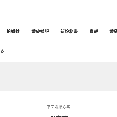
拍婚紗
婚紗禮服
新娘秘書
喜餅
婚
宴客
)
平面婚攝方案