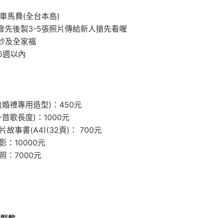
車馬費(全台本島)
會先後製3-5張照片傳給新人搶先看喔
紗及全家福
6週以內
(婚禮專用造型)：450元
一首歌長度)：1000元
故事書(A4)(32頁)： 700元
影：10000元
：7000元​