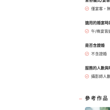
習俗儀式/宴
僅宴客，
適用的婚宴時
午/晚宴皆
是否含證婚
不含證婚
服務的人數與
攝影師人
參考作品