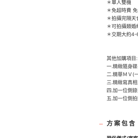
＊單人雙機
＊免超時費 免
＊拍攝完隔天
＊可拍攝類婚
＊交期大約4-
其他加購項目:
一.精緻隨身碟
二.精華ＭＶ(
三.精緻寫真相片
四.加一位側錄
五.加一位側拍照
方案包含