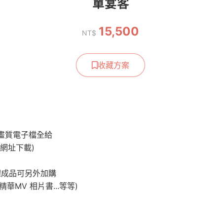
單宴客
15,500
NT$
收藏方案
畫質電子檔全給
網址下載)
實體成品可另外加購
 精華MV 相片書...等等)