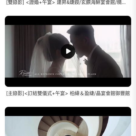
[雙錄影] <證婚+午宴> 建昇&婕銨/玄饌海鮮宴會館/精華MV
[主錄影]<訂結雙儀式+午宴> 柏緯＆盈緁/晶宴會館御豐館