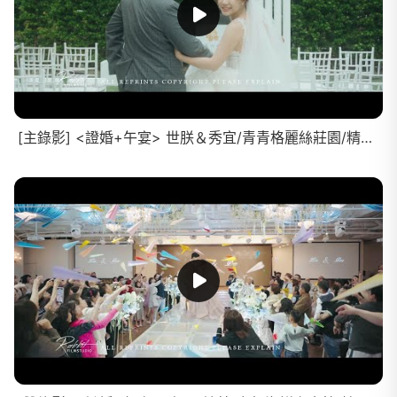
[主錄影] <證婚+午宴> 世朕＆秀宜/青青格麗絲莊園/精華MV