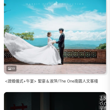
39
<證婚儀式+午宴> 聖豪＆淑萍/The One南園人文客棧