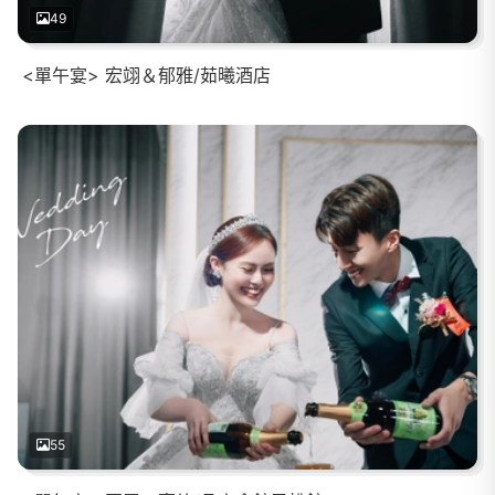
49
<單午宴> 宏翊＆郁雅/茹曦酒店
55