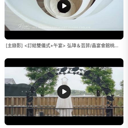
[主錄影] <訂結雙儀式+午宴> 弘璋＆芸菲/晶宴會館桃園館/精華MV