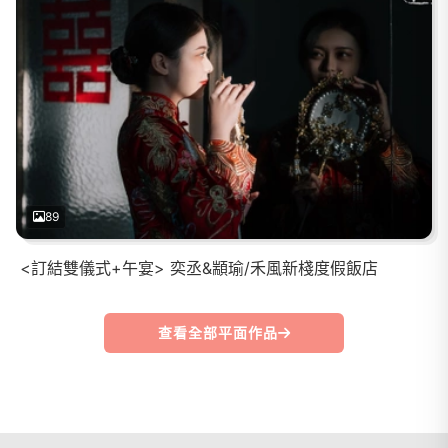
89
<訂結雙儀式+午宴> 奕丞&顓瑜/禾風新棧度假飯店
查看全部平面作品