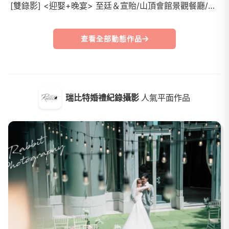
[雙錄影] <迎娶+晚宴> 至廷＆宣貽/山頂會館景觀餐廳/精華MV
查看全部動態作品
瑞比特婚禮紀錄攝影
人氣平面作品