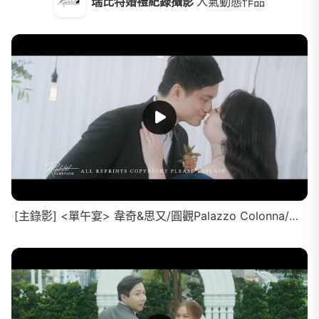
瑞比特婚禮紀錄攝影
人氣動態作品
[主錄影] <單午宴> 韋奇&思又/圓觀Palazzo Colonna/全紀錄