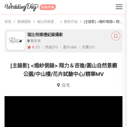
WeddingDay 好婚市集
首頁
婚攝婚錄
瑞比特婚禮紀錄攝影
動態作品
[主錄影] <婚紗側錄> 翔力＆咨瑜/圓山自然景觀公園/中山樓/花卉試驗中心/精華MV
瑞比特婚禮紀錄攝影
新北市
5
(7)
作品(71)
影片(49)
方案(11)
[主錄影] <婚紗側錄> 翔力＆咨瑜/圓山自然景觀
公園/中山樓/花卉試驗中心/精華MV
自宅