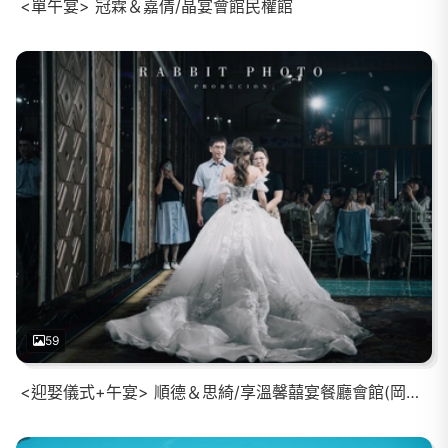
<單午宴> 冠霖＆嘉倩/晶宴會館民權館
59
<迎娶儀式+午宴> 順德＆思綺/享溫馨囍宴餐廳會館(岡山館)