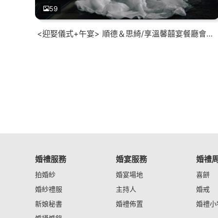
59
<迎娶儀式+午宴> 順德＆思綺/享溫馨囍宴餐廳會館(岡山館)
婚禮服務
婚宴服務
婚禮
拍婚紗
婚宴場地
喜餅
婚紗禮服
主持人
婚戒
新娘秘書
婚禮佈置
婚禮小