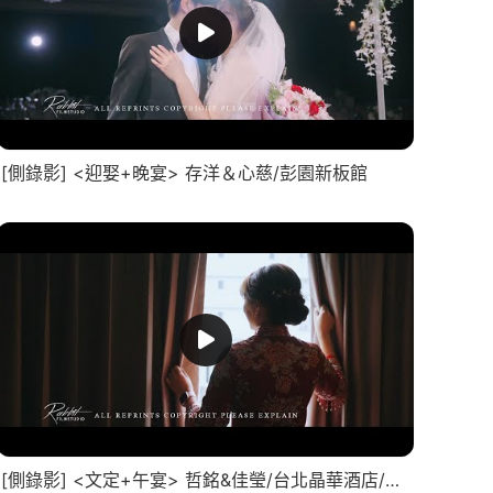
[側錄影] <迎娶+晚宴> 存洋＆心慈/彭園新板館
[側錄影] <文定+午宴> 哲銘&佳瑩/台北晶華酒店/精華MV