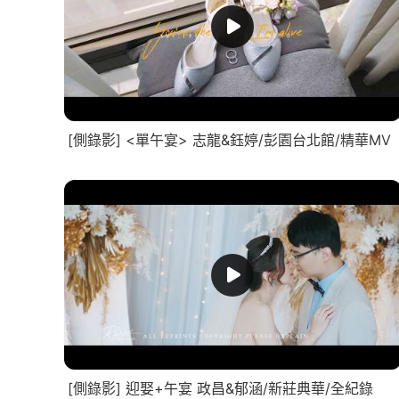
[側錄影] <單午宴> 志龍&鈺婷/彭園台北館/精華MV
[側錄影] 迎娶+午宴 政昌&郁涵/新莊典華/全紀錄