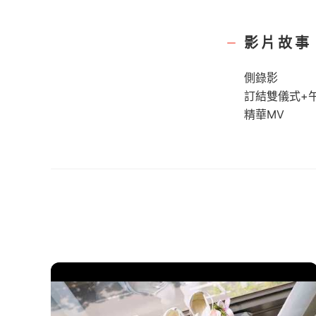
影片故事
側錄影
訂結雙儀式+
精華MV