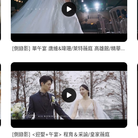
[側錄影] 單午宴 唐維&瑋珊/萊特薇庭 高雄館/精華MV
[側錄影] <迎娶+午宴> 程育＆采諭/皇家薇庭