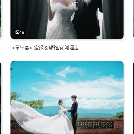
49
<單午宴> 宏翊＆郁雅/茹曦酒店