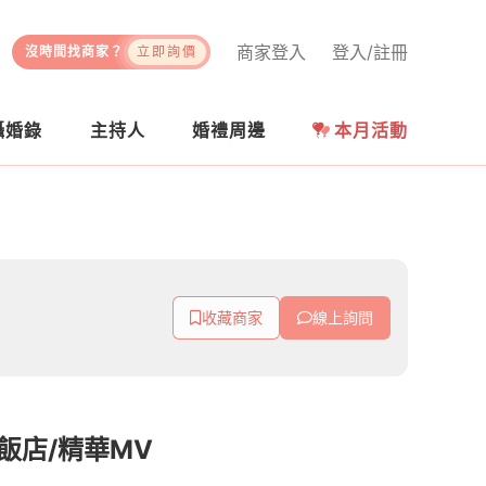
商家登入
登入/註冊
沒時間找商家？
立即詢價
攝婚錄
主持人
婚禮周邊
本月活動
收藏商家
線上詢問
飯店/精華MV