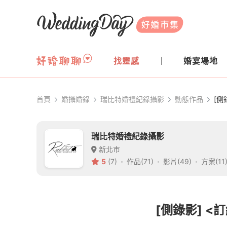
WeddingDay 好婚市集
找靈感
婚宴場地
首頁
婚攝婚錄
瑞比特婚禮紀錄攝影
動態作品
[側
瑞比特婚禮紀錄攝影
新北市
5
(7)
作品(71)
影片(49)
方案(11
[側錄影] 