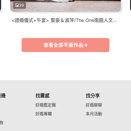
39
<證婚儀式+午宴> 聖豪＆淑萍/The One南園人文客棧
查看全部平面作品
周邊
找靈感
找分享
好婚鑑定團
好婚聊聊
好婚專欄
本月活動
物