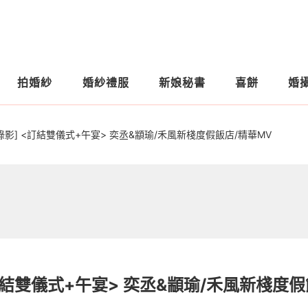
拍婚紗
婚紗禮服
新娘秘書
喜餅
婚
錄影] <訂結雙儀式+午宴> 奕丞&顓瑜/禾風新棧度假飯店/精華MV
)
<訂結雙儀式+午宴> 奕丞&顓瑜/禾風新棧度假