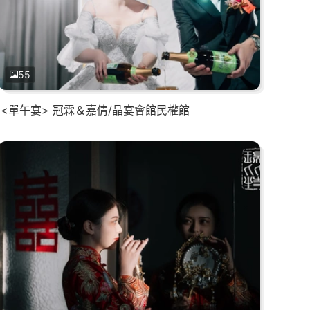
55
<單午宴> 冠霖＆嘉倩/晶宴會館民權館