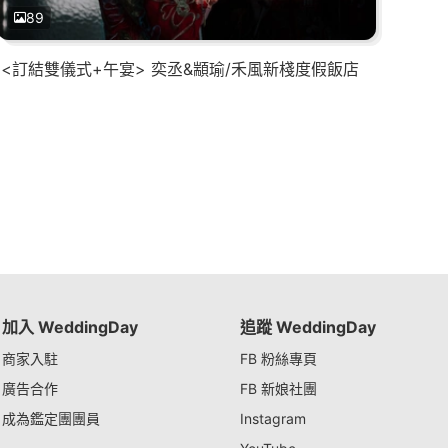
89
<訂結雙儀式+午宴> 奕丞&顓瑜/禾風新棧度假飯店
加入 WeddingDay
追蹤 WeddingDay
商家入駐
FB 粉絲專頁
廣告合作
FB 新娘社團
成為鑑定團團員
Instagram