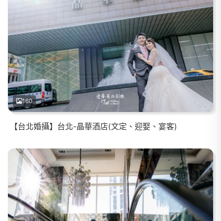
160
【台北婚攝】台北-晶華酒店(文定、迎娶、宴客)