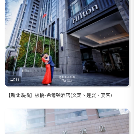
211
【新北婚攝】板橋-希爾頓酒店(文定、迎娶、宴客)