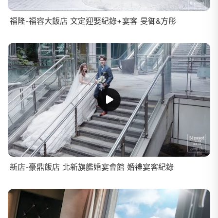
福隆-福容大飯店 文定迎娶紀錄+宴客 旻御&方彤
新店-豪鼎飯店 北新旗艦婚宴會館 婚禮宴客紀錄