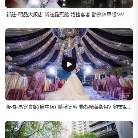
新莊-頤品大飯店 新莊晶冠館 婚禮宴客 動態精華版MV 思儀&珮孜
板橋-晶宴會館(府中店) 婚禮宴客 動態精華版MV 鈞業&思葦