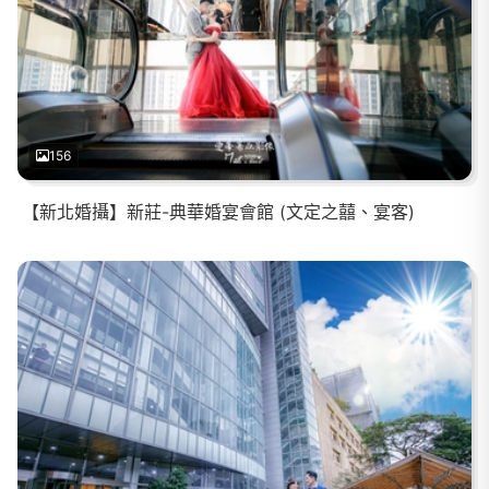
156
【新北婚攝】新莊-典華婚宴會館 (文定之囍、宴客)