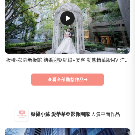
板橋-彭園新板館 結婚迎娶紀錄+宴客 動態精華版MV 洋宏&雨靖
查看全部動態作品
婚攝小蘇 愛蒂莃亞影像團隊
人氣平面作品