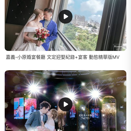
嘉義-小原婚宴餐廳 文定迎娶紀錄+宴客 動態精華版MV