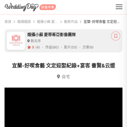
WeddingDay 好婚市集
首頁
婚攝婚錄
婚攝小蘇 愛蒂莃亞影像團隊
動態作品
宜蘭-好喫食藝 文定迎娶紀錄+宴客 書賢&云媛
婚攝小蘇 愛蒂莃亞影像團隊
新北市
5
(4)
作品(80)
影片(55)
方案(6)
宜蘭-好喫食藝 文定迎娶紀錄+宴客 書賢&云媛
自宅