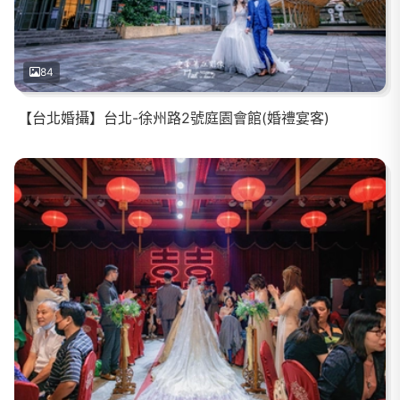
84
【台北婚攝】台北-徐州路2號庭園會館(婚禮宴客)