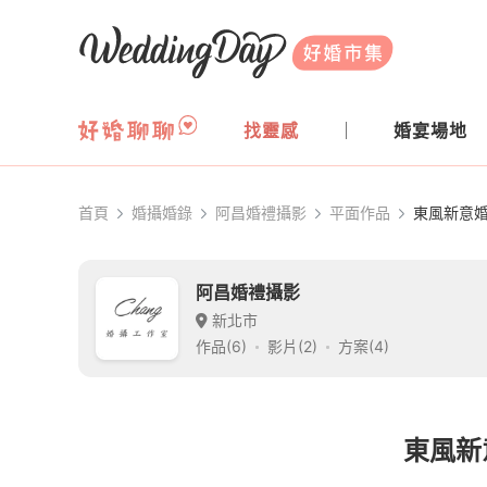
WeddingDay 好婚市集
找靈感
婚宴場地
首頁
婚攝婚錄
阿昌婚禮攝影
平面作品
東風新意婚
阿昌婚禮攝影
新北市
作品(6)
影片(2)
方案(4)
東風新