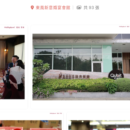
東風新意婚宴會館
共 93 張