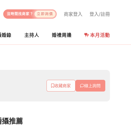
商家登入
登入/註冊
沒時間找商家？
立即詢價
攝婚錄
主持人
婚禮周邊
本月活動
收藏商家
線上詢問
婚攝推薦