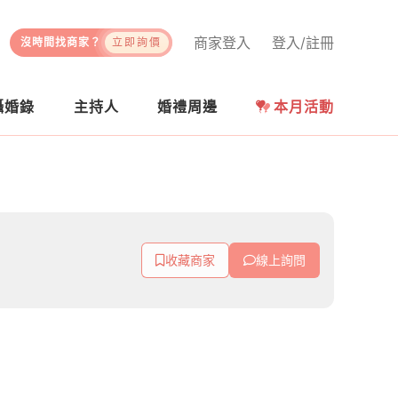
商家登入
登入/註冊
沒時間找商家？
立即詢價
攝婚錄
主持人
婚禮周邊
本月活動
收藏商家
線上詢問