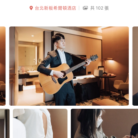
台北新板希爾頓酒店
共 102 張