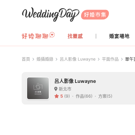
WeddingDay 好婚市集
找靈感
婚宴場地
首頁
婚攝婚錄
呂人影像 Luwayne
平面作品
單午
呂人影像 Luwayne
新北市
5
(9)
作品(66)
方案(5)