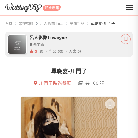
WeddingDay 好婚市集
首頁
婚攝婚錄
呂人影像 Luwayne
平面作品
單晚宴-川門子
呂人影像 Luwayne
新北市
5
(9)
作品(66)
方案(5)
單晚宴-川門子
川門子時尚餐廳
共 100 張