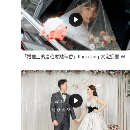
「婚禮上的唐伯虎點秋香」Kuei+Jing 文定迎娶 WEDDING 迪倫婚禮攝影團隊