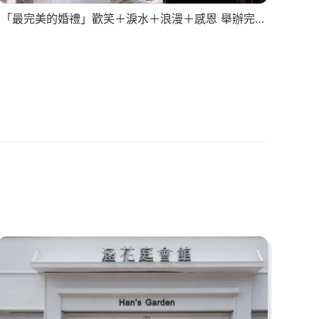
「最完美的婚禮」歡笑＋淚水＋浪漫＋感恩 舉辦完美婚禮看這場 ｜婚禮 結婚 儀式 證婚 誓詞 迎娶 文定 嫁娶 婚戒 婚攝 婚錄 流水席 快剪 快播 婚攝迪倫 迪倫是個攝影師