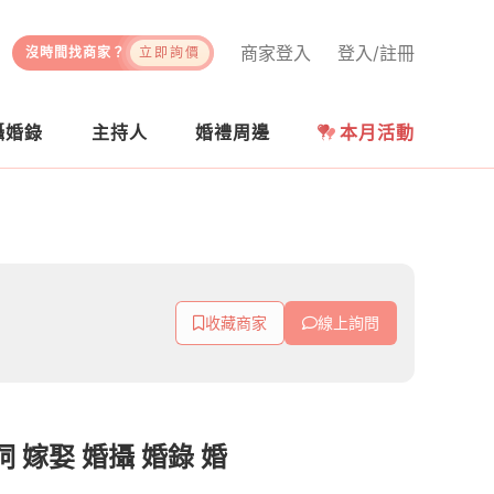
商家登入
登入/註冊
沒時間找商家？
立即詢價
攝婚錄
主持人
婚禮周邊
本月活動
收藏商家
線上詢問
誓詞 嫁娶 婚攝 婚錄 婚