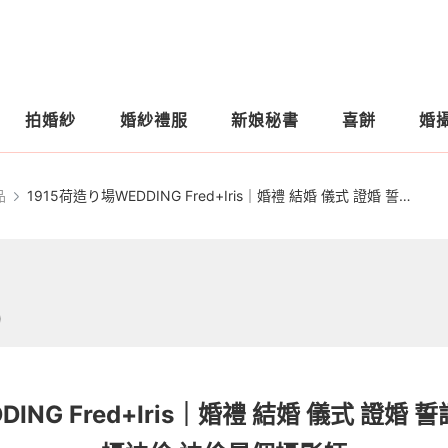
拍婚紗
婚紗禮服
新娘秘書
喜餅
婚
品
1915荷造り場WEDDING Fred+Iris｜婚禮 結婚 儀式 證婚 誓詞 嫁娶 婚攝 婚錄 婚攝迪倫 迪倫是個攝影師
)
ING Fred+Iris｜婚禮 結婚 儀式 證婚 