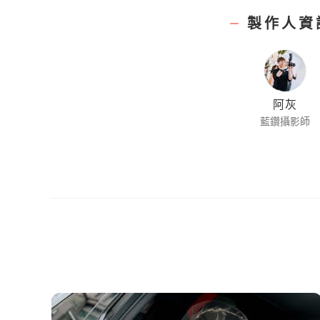
製作人資
阿灰
藍鑽攝影師