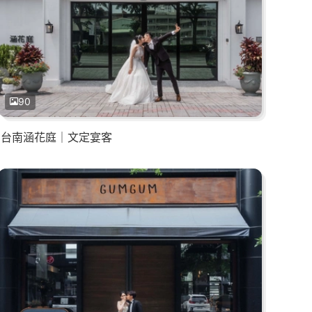
90
台南涵花庭｜文定宴客