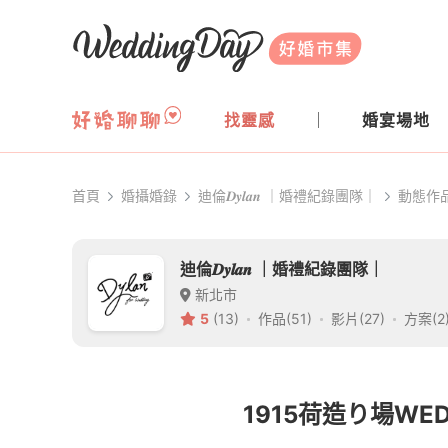
WeddingDay 好婚市集
找靈感
婚宴場地
首頁
婚攝婚錄
迪倫𝑫𝒚𝒍𝒂𝒏 ｜婚禮紀錄團隊｜
動態作
迪倫𝑫𝒚𝒍𝒂𝒏 ｜婚禮紀錄團隊｜
新北市
5
(13)
作品(51)
影片(27)
方案(2
1915荷造り場WEDD