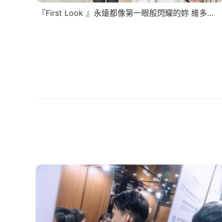
『First Look 』永遠都像第一眼般閃耀的妳 維多麗亞酒店 婚攝迪倫 ｜婚禮 結婚 儀式 迎娶 文定 嫁娶 婚戒 婚攝 婚錄