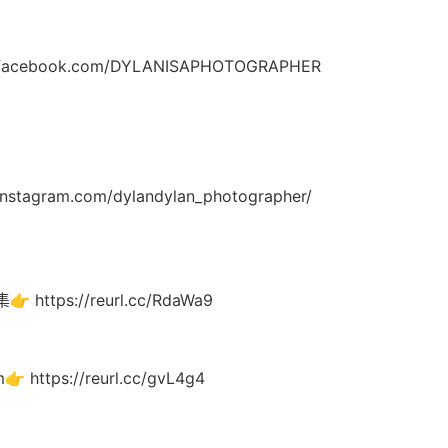
w.facebook.com/DYLANISAPHOTOGRAPHER
instagram.com/dylandylan_photographer/
https://reurl.cc/RdaWa9
 https://reurl.cc/gvL4g4