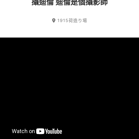
攝迪倫 迪倫是個攝影師
1915荷造り場