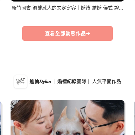
新竹國賓 溫馨感人的文定宴客｜婚禮 結婚 儀式 證婚 誓詞 迎娶 文定 嫁娶 婚戒 婚攝 婚錄 流水席 快剪 快播 婚攝迪倫 迪倫是個攝影師
查看全部動態作品
迪倫𝑫𝒚𝒍𝒂𝒏 ｜婚禮紀錄團隊｜
人氣平面作品