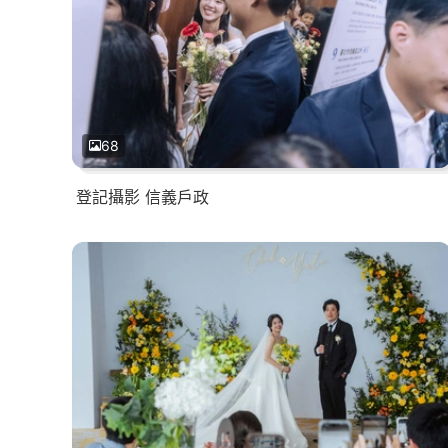
68
登記攝影 信義戶政