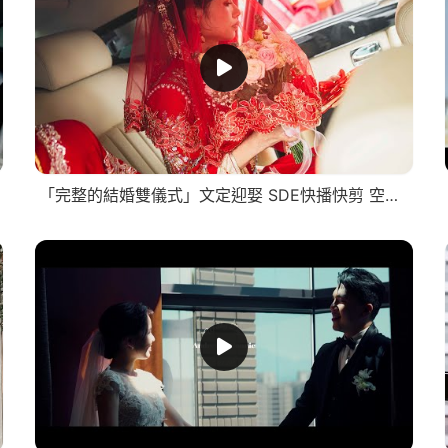
「完整的結婚雙儀式」文定迎娶 SDE快播快剪 空拍 WEDDING 迪倫婚禮攝影團隊