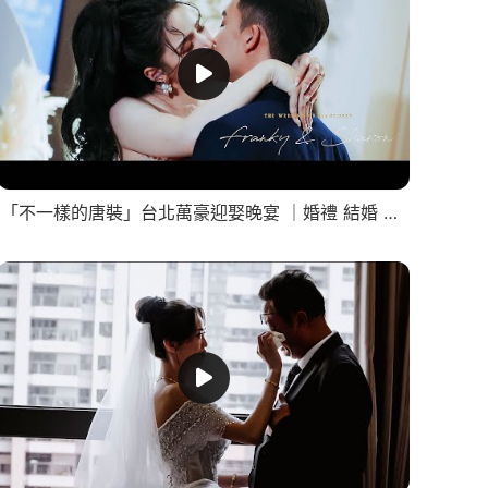
「不一樣的唐裝」台北萬豪迎娶晚宴 ｜婚禮 結婚 儀式 證婚 誓詞 迎娶 文定 嫁娶 婚戒 婚攝 婚錄 流水席 快剪 快播 龍鳳掛 婚攝迪倫 迪倫是個攝影師