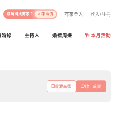
商家登入
登入/註冊
沒時間找商家？
立即詢價
攝婚錄
主持人
婚禮周邊
本月活動
收藏商家
線上詢問