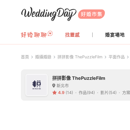
WeddingDay 好婚市集
找靈感
婚宴場地
首頁
婚攝婚錄
拼拼影像 ThePuzzleFilm
平面作品
拼拼影像 ThePuzzleFilm
新北市
4.9
(14)
作品(94)
影片(54)
方案