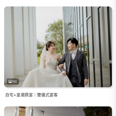
190
自宅+皇潮鼎宴｜雙儀式宴客