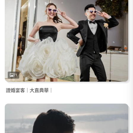
71
證婚宴客｜大直典華｜