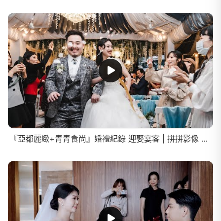
『亞都麗緻+青青食尚』婚禮紀錄 迎娶宴客 | 拼拼影像 婚禮攝影 Taiwan wedding video 婚禮錄影 婚錄 精華 ThePuzzleFilm