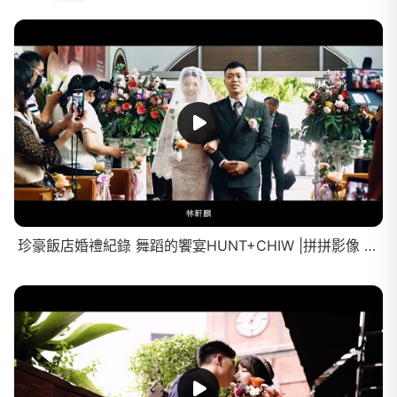
珍豪飯店婚禮紀錄 舞蹈的饗宴HUNT+CHIW |拼拼影像 婚禮攝影 Taiwan wedding video 婚禮錄影 婚錄 精華 證婚