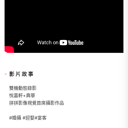
影片故事
雙機動態錄影
悅嘉軒+典華
拼拼影像視覺首席攝影作品
#婚攝 #迎娶#宴客