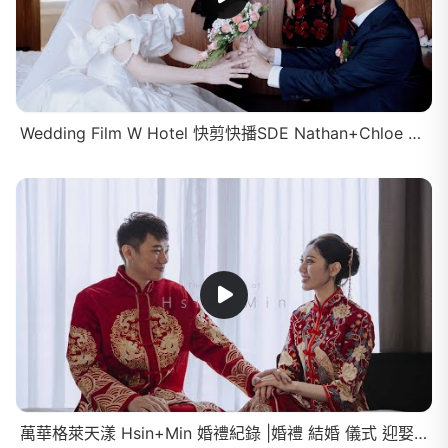
Wedding Film W Hotel 快剪快播SDE Nathan+Chloe 婚禮紀錄 |拼拼影像 婚禮攝影 Taiwan wedding video
萬華格萊天漾 Hsin+Min 婚禮紀錄 |婚禮 結婚 儀式 迎娶 文定 嫁娶 婚戒 婚攝 婚錄 拼拼影像 THEPUZZLEFILM