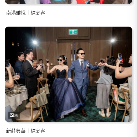
南港雅悅｜純宴客
66
新莊典華｜純宴客