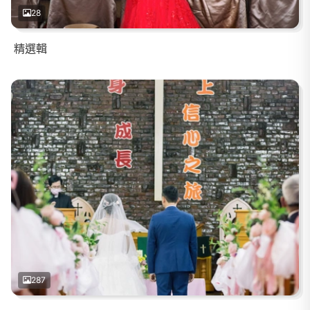
28
精選輯
287