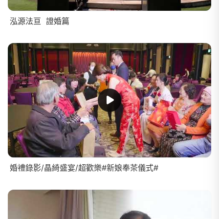
泓源法亘 證婚篇
婚禮錄影/晶綺盛宴/超歡樂#新娘奉茶儀式#