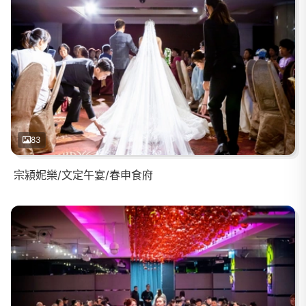
83
宗潁妮樂/文定午宴/春申食府