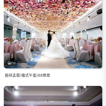
210
振祥孟蓉/儀式午宴/88樂章