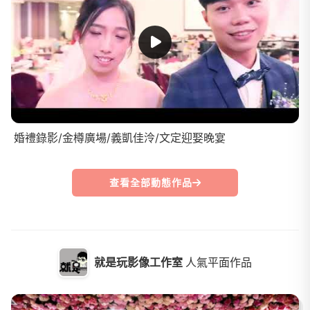
婚禮錄影/金樽廣場/義凱佳泠/文定迎娶晚宴
查看全部動態作品
就是玩影像工作室
人氣平面作品