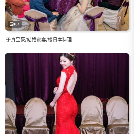
164
于真昱豪/結婚家宴/櫻日本料理