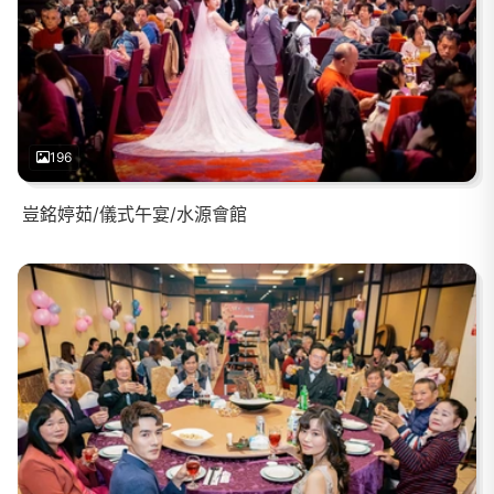
196
豈銘婷茹/儀式午宴/水源會館