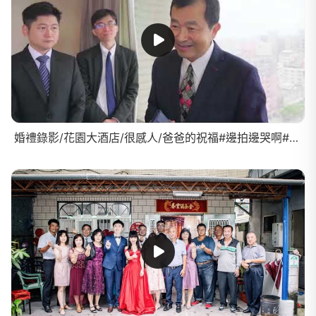
婚禮錄影/花園大酒店/很感人/爸爸的祝福#邊拍邊哭啊#婚錄推薦#