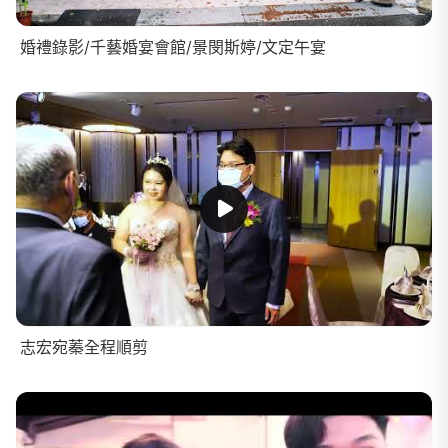
婚禮錄影/千藝婚宴會館/景閔斯婷/文定午宴
志宏宛蓁全程順剪